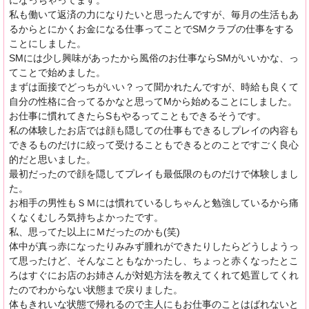
になっちゃってます。
私も働いて返済の力になりたいと思ったんですが、毎月の生活もあ
るからとにかくお金になる仕事ってことでSMクラブの仕事をする
ことにしました。
SMには少し興味があったから風俗のお仕事ならSMがいいかな、っ
てことで始めました。
まずは面接でどっちがいい？って聞かれたんですが、時給も良くて
自分の性格に合ってるかなと思ってMから始めることにしました。
お仕事に慣れてきたらSもやるってこともできるそうです。
私の体験したお店では顔も隠しての仕事もできるしプレイの内容も
できるものだけに絞って受けることもできるとのことですごく良心
的だと思いました。
最初だったので顔を隠してプレイも最低限のものだけで体験しまし
た。
お相手の男性もＳＭには慣れているしちゃんと勉強しているから痛
くなくむしろ気持ちよかったです。
私、思ってた以上にＭだったのかも(笑)
体中が真っ赤になったりみみず腫れができたりしたらどうしようっ
て思ったけど、そんなこともなかったし、ちょっと赤くなったとこ
ろはすぐにお店のお姉さんが対処方法を教えてくれて処置してくれ
たのでわからない状態まで戻りました。
体もきれいな状態で帰れるので主人にもお仕事のことはばれないと