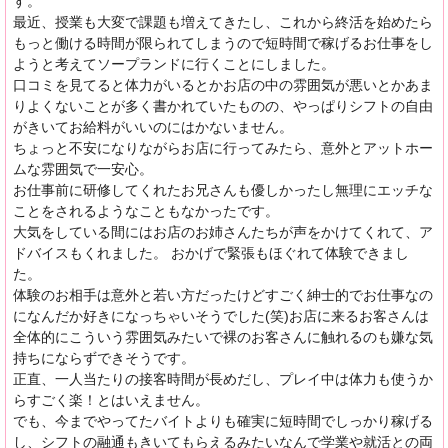
す。
最近、授業も大変で課題も増えてきたし、これから終活を始めたら
もっと働ける時間が限られてしまうので短時間で稼げるお仕事をし
ようと考えてソープランドに行くことにしました。
口コミを見てると体力がいるとかお店の中の雰囲気が悪いとかあま
りよくないことが多く書かれていたものの、やっぱりシフトの自由
がきいてお給料がいいのにはかないません。
ちょっと不安になりながらお店に行ってみたら、意外とアットホー
ムな雰囲気で一安心。
お仕事前に研修してくれたお兄さんも優しかったし無理にエッチな
ことをされるようなこともなかったです。
大気をしている間にはお店のお姉さんたちが声をかけてくれて、ア
ドバイスもくれました。 おかげで緊張もほぐれて体験できまし
た。
体験のお相手は意外と若い方だったけどすごく紳士的でお仕事なの
になんだか好きになっちゃいそうでした(笑)お店に来るお客さんは
全体的にこういう雰囲気みたいで裸のお客さんに触れるのも嫌な気
持ちにならずできそうです。
正直、一人当たりの接客時間が長めだし、プレイ中は体力も使うか
らすごく楽！とはいえません。
でも、今までやってたバイトよりも確実に短時間でしっかり稼げる
し、シフトの融通もきいてもらえるみたいなんで学業や就活との両