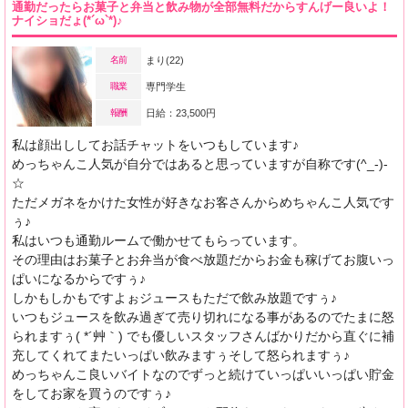
通勤だったらお菓子と弁当と飲み物が全部無料だからすんげー良いよ！
ナイショだょ(*´ω`*)♪
名前
まり(22)
職業
専門学生
報酬
日給：23,500円
私は顔出ししてお話チャットをいつもしています♪
めっちゃんこ人気が自分ではあると思っていますが自称です(^_-)-
☆
ただメガネをかけた女性が好きなお客さんからめちゃんこ人気です
ぅ♪
私はいつも通勤ルームで働かせてもらっています。
その理由はお菓子とお弁当が食べ放題だからお金も稼げてお腹いっ
ぱいになるからですぅ♪
しかもしかもですよぉジュースもただで飲み放題ですぅ♪
いつもジュースを飲み過ぎて売り切れになる事があるのでたまに怒
られますぅ( *´艸｀) でも優しいスタッフさんばかりだから直ぐに補
充してくれてまたいっぱい飲みますぅそして怒られますぅ♪
めっちゃんこ良いバイトなのでずっと続けていっぱいいっぱい貯金
をしてお家を買うのですぅ♪