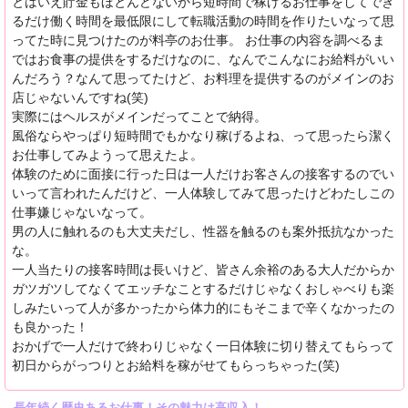
とはいえ貯金もほとんどないから短時間で稼げるお仕事をしてでき
るだけ働く時間を最低限にして転職活動の時間を作りたいなって思
ってた時に見つけたのが料亭のお仕事。 お仕事の内容を調べるま
ではお食事の提供をするだけなのに、なんでこんなにお給料がいい
んだろう？なんて思ってたけど、お料理を提供するのがメインのお
店じゃないんですね(笑)
実際にはヘルスがメインだってことで納得。
風俗ならやっぱり短時間でもかなり稼げるよね、って思ったら潔く
お仕事してみようって思えたよ。
体験のために面接に行った日は一人だけお客さんの接客するのでい
いって言われたんだけど、一人体験してみて思ったけどわたしこの
仕事嫌じゃないなって。
男の人に触れるのも大丈夫だし、性器を触るのも案外抵抗なかった
な。
一人当たりの接客時間は長いけど、皆さん余裕のある大人だからか
ガツガツしてなくてエッチなことするだけじゃなくおしゃべりも楽
しみたいって人が多かったから体力的にもそこまで辛くなかったの
も良かった！
おかげで一人だけで終わりじゃなく一日体験に切り替えてもらって
初日からがっつりとお給料を稼がせてもらっちゃった(笑)
長年続く歴史あるお仕事！その魅力は高収入！