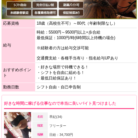
応募資格
18歳（高校生不可）～80代（年齢制限なし）
時給：5500円～9500円以上+歩合給
最低保証：1000円/時(6時間以上待機の場合)
給与
※経験者の方は給与交渉可能
交通費支給・各種手当有り・指名給与UPあり
・好きな場所で待機できる！
おすすめポイン
・シフトを自由に組める！
ト
・最低日給保証あり！
勤務日数
シフト自由・自己申告制
好きな時間に稼げる仕事なので本当に良いバイト見つけました
名前
早紀(34)
職業
フリーター
報酬
日給：34,700円