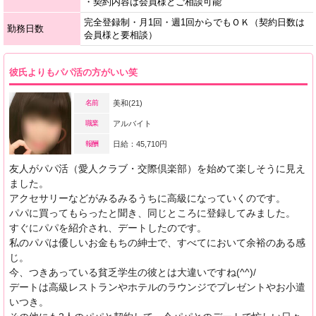
・契約内容は会員様とご相談可能
完全登録制・月1回・週1回からでもＯＫ（契約日数は
勤務日数
会員様と要相談）
彼氏よりもパパ活の方がいい笑
名前
美和(21)
職業
アルバイト
報酬
日給：45,710円
友人がパパ活（愛人クラブ・交際倶楽部）を始めて楽しそうに見え
ました。
アクセサリーなどがみるみるうちに高級になっていくのです。
パパに買ってもらったと聞き、同じところに登録してみました。
すぐにパパを紹介され、デートしたのです。
私のパパは優しいお金もちの紳士で、すべてにおいて余裕のある感
じ。
今、つきあっている貧乏学生の彼とは大違いですね(^^)/
デートは高級レストランやホテルのラウンジでプレゼントやお小遣
いつき。