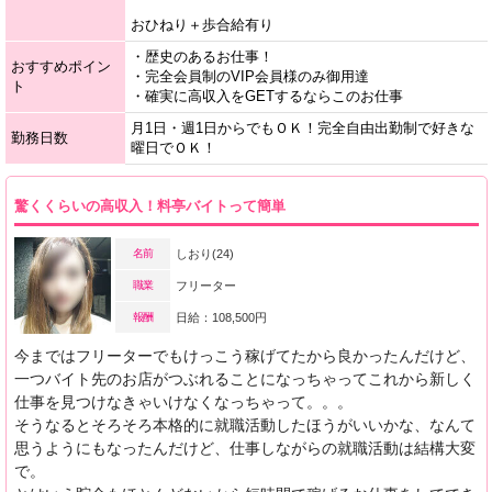
おひねり＋歩合給有り
・歴史のあるお仕事！
おすすめポイン
・完全会員制のVIP会員様のみ御用達
ト
・確実に高収入をGETするならこのお仕事
月1日・週1日からでもＯＫ！完全自由出勤制で好きな
勤務日数
曜日でＯＫ！
驚くくらいの高収入！料亭バイトって簡単
名前
しおり(24)
職業
フリーター
報酬
日給：108,500円
今まではフリーターでもけっこう稼げてたから良かったんだけど、
一つバイト先のお店がつぶれることになっちゃってこれから新しく
仕事を見つけなきゃいけなくなっちゃって。。。
そうなるとそろそろ本格的に就職活動したほうがいいかな、なんて
思うようにもなったんだけど、仕事しながらの就職活動は結構大変
で。