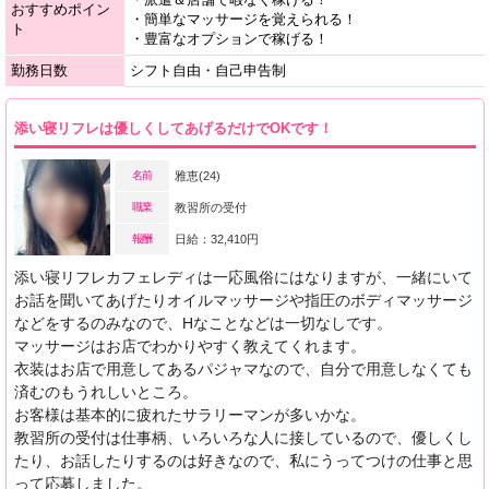
おすすめポイン
・簡単なマッサージを覚えられる！
ト
・豊富なオプションで稼げる！
勤務日数
シフト自由・自己申告制
添い寝リフレは優しくしてあげるだけでOKです！
名前
雅恵(24)
職業
教習所の受付
報酬
日給：32,410円
添い寝リフレカフェレディは一応風俗にはなりますが、一緒にいて
お話を聞いてあげたりオイルマッサージや指圧のボディマッサージ
などをするのみなので、Hなことなどは一切なしです。
マッサージはお店でわかりやすく教えてくれます。
衣装はお店で用意してあるパジャマなので、自分で用意しなくても
済むのもうれしいところ。
お客様は基本的に疲れたサラリーマンが多いかな。
教習所の受付は仕事柄、いろいろな人に接しているので、優しくし
たり、お話したりするのは好きなので、私にうってつけの仕事と思
って応募しました。