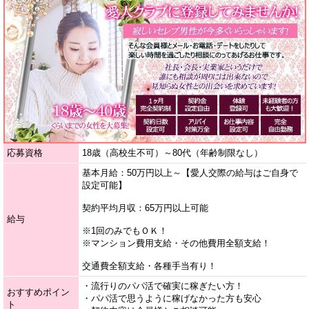
応募資格
18歳（高校生不可）～80代（年齢制限なし）
基本月給：50万円以上～【愛人交際の給与はご自身で
設定可能】
契約平均月収：65万円以上可能
給与
※1回のみでもＯＫ！
※マンション費用支給・その他費用全額支給！
交通費全額支給・各種手当有り！
・流行りのパパ活で確実に稼ぎたい方！
おすすめポイン
・パパ活で思うように稼げなかった方も安心
ト