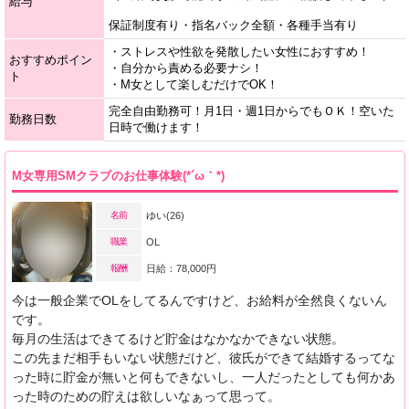
給与
保証制度有り・指名バック全額・各種手当有り
・ストレスや性欲を発散したい女性におすすめ！
おすすめポイン
・自分から責める必要ナシ！
ト
・M女として楽しむだけでOK！
完全自由勤務可！月1日・週1日からでもＯＫ！空いた
勤務日数
日時で働けます！
M女専用SMクラブのお仕事体験(*´ω｀*)
名前
ゆい(26)
職業
OL
報酬
日給：78,000円
今は一般企業でOLをしてるんですけど、お給料が全然良くないん
です。
毎月の生活はできてるけど貯金はなかなかできない状態。
この先まだ相手もいない状態だけど、彼氏ができて結婚するってな
った時に貯金が無いと何もできないし、一人だったとしても何かあ
った時のための貯えは欲しいなぁって思って。