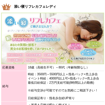
添い寝リフレカフェレディ
応募資格
18歳（高校生不可）～80代（年齢制限なし）
時給：3500円～5500円以上＋指名バック+売上歩合
イベント時給：4000円以上可+指名バック+売上歩合
最低日給保証：2万円支給可能(8時間以上の勤務)
給与
※給与交渉が可能ですのでお気軽にご相談下さい！
日給保証有り・指名歩合給UP有り
・派遣＆店舗で暇なく稼げる！