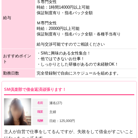
Ｓ専門女性
時給：1時間14000円以上可能
保証制度有り・指名バック全額
給与
Ｍ専門女性
時給：20000円以上可能
保証制度有り・指名バック全額・各種手当有り
給与交渉可能ですのでご相談ください
・SMに興味のある女性集合！
おすすめポイン
・他ではできないお仕事！
ト
・しっかりとした研修があるので未経験OK！
勤務日数
完全登録制で自由にスケジュールを組めます。
SM倶楽部で借金返済頑張ります！
名前
瀬名(27)
職業
主婦
報酬
日給：125,000円
主人が自営で仕事をしてるんですが、失敗をして借金がすごいこと