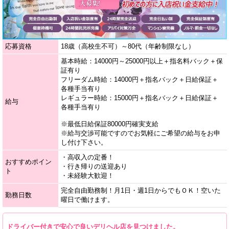
応募資格
18歳（高校生不可）～80代（年齢制限なし）
基本時給：14000円～25000円以上＋指名料バック＋保
証有り
フリーダム時給：14000円＋指名バック＋日給保証＋
各種手当有り
レギュラー時給：15000円＋指名バック＋日給保証＋
給与
各種手当有り
※最低日給保証80000円確実支給
※給与交渉可能ですのでお気軽にご希望の給与をお申
し付け下さい。
・高収入の定番！
おすすめポイン
・行き帰りの送迎あり
ト
・未経験大歓迎！
完全自由勤務制！月1日・週1日からでもＯＫ！空いた
勤務日数
曜日で働けます。
ドライバー付きで安心で良いデリヘル店を見つけました。