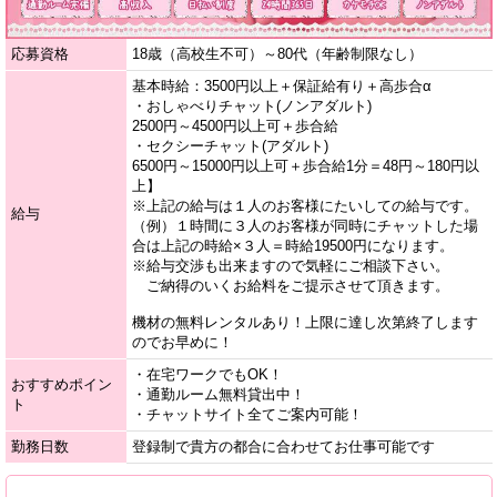
応募資格
18歳（高校生不可）～80代（年齢制限なし）
基本時給：3500円以上＋保証給有り＋高歩合α
・おしゃべりチャット(ノンアダルト)
2500円～4500円以上可＋歩合給
・セクシーチャット(アダルト)
6500円～15000円以上可＋歩合給1分＝48円～180円以
上】
※上記の給与は１人のお客様にたいしての給与です。
給与
（例）１時間に３人のお客様が同時にチャットした場
合は上記の時給×３人＝時給19500円になります。
※給与交渉も出来ますので気軽にご相談下さい。
ご納得のいくお給料をご提示させて頂きます。
機材の無料レンタルあり！上限に達し次第終了します
のでお早めに！
・在宅ワークでもOK！
おすすめポイン
・通勤ルーム無料貸出中！
ト
・チャットサイト全てご案内可能！
勤務日数
登録制で貴方の都合に合わせてお仕事可能です