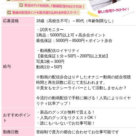
応募資格
18歳（高校生不可）～80代（年齢制限なし）
・試供モニター
1商品：5000円以上可＋高歩合ポイント
最低保証：5000円～8500円＋ポイント歩合
・動画配信ロイヤリティ
【最低保証１分＝50円～200円以上支給】
写真1枚＝300円
給与
動画1分＝50円
※動画の配信歩合はＵＰしたオナニー動画の総合視聴
時間と再生回数に応じて支払われます。
※貴女もセクシーライバーとして活動しませんか？
今流行の動画配信で手軽に稼げる！人気によりロイヤ
リティ比率アップ！
・新品のグッズが無料で貰える！
おすすめポイン
・人気のグッズをリクエストOK！
ト
・誰にもバレないでお仕事可能！
勤務日数
登録制で貴方の都合に合わせてお仕事可能です