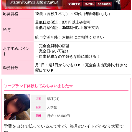
応募資格
18歳（高校生不可）～80代（年齢制限なし）
最低日給保証：8万円以上確実可
最低時給保証：35000円以上確実支給
給与
給与交渉可能！お気軽にご相談ください
・完全会員制の店舗
おすすめポイン
・完全日払い可能！
ト
・自由勤務なので好きな時に働ける！
月1日・週1日からでもＯＫ！完全自由出勤制で好きな
勤務日数
曜日でＯＫ！
ソープランド体験してみちゃいました☆
名前
瑞穂(21)
職業
大学生
報酬
日給：88,500円
学費を自分で払っているんですが、毎月のバイトがかなり大変で