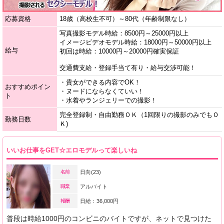
応募資格
18歳（高校生不可）～80代（年齢制限なし）
写真撮影モデル時給：8500円～25000円以上
イメージビデオモデル時給：18000円～50000円以上
給与
初回は時給：10000円～20000円確実保証
交通費支給・登録手当て有り・給与交渉可能！
・貴女ができる内容でOK！
おすすめポイン
・ヌードにならなくていい！
ト
・水着やランジェリーでの撮影！
完全登録制・自由勤務ＯＫ（1回限りの撮影のみでもＯ
勤務日数
Ｋ)
いいお仕事をGET☆エロモデルって楽しいね
名前
日向(23)
職業
アルバイト
報酬
日給：36,000円
普段は時給1000円のコンビニのバイトですが、ネットで見つけた