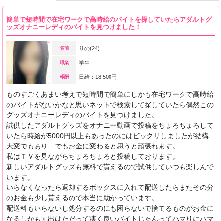
簡単で短時間で在宅ワークで高時給のバイトを探していたらアダルトグ
ッズオナニーレディのバイトを見つけました！
名前
りの(24)
職業
学生
報酬
日給：18,500円
ものすごくあまい考えで短時間で簡単にしかも在宅ワークで高時給
のバイトがないかなと思いネットで検索して探していたら偶然この
グッズオナニーレディのバイトを見つけました。
試供したアダルトグッズをオナニー動画で投稿をちょろちょろして
いたら時給が5000円以上もあったのにはビックリしましたが結構
大変でもあり…でもお金に変わると思うと頑張れます。
私はＴＶを見ながらちょろちょろと投稿しております。
新しいアダルトグッズも無料で貰えるので試供していつも楽しんで
います。
いらなくなったら返却するボックスに入れて配送したらまたその分
のお金も少し貰えるので本当に助かっています。
配送料もいらないし処分するのにも困らないで捨てるものがお金に
なるしかも元出はただって凄く良いバイトじゃんってハマりにハマ