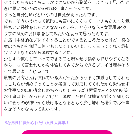
そうしたら今のうちにしかできないから副業をしようって思ったと
きに思いついたのがSMのお仕事だったんです。
ずっと自分はMだというのは自覚があったんです。
でも、そういうのって彼氏にも言いにくくってエッチもあんまり気
持ちいい経験をしたことなかったから、どうせならM女専用SMク
ラブのM女のお仕事をしてみたいなぁって思ったんです。
お店は本格的なプレイをすることができるところだったけど、初心
者のうちから無理に何でもしなくていいよ、って言ってくれて最初
はソフトなものから体験することに。
少しずつ慣らしていってできること増やせば指名も取りやすくなる
から、って言われたから体験してみてからできるプレイは増やそう
って思いました(*´ω｀*)
最初のお客さんは慣れている人だったからうまく加減もしてくれた
しこちらが初めてってことを考慮して対応してくれたから緊張せず
お仕事なのに結構楽しめちゃった！ やっぱり素質があるのかも(笑)
お仕事は楽しかったんだけど、体験したお店は地元が近くて知り合
いに会うのが怖いから続けるとなるともう少し離れた場所でお仕事
を探そうかなぁって思います。
Sな男性に責められたい女性大募集！