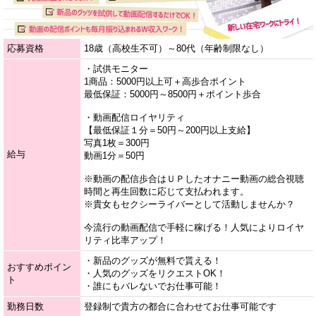
応募資格
18歳（高校生不可）～80代（年齢制限なし）
・試供モニター
1商品：5000円以上可＋高歩合ポイント
最低保証：5000円～8500円＋ポイント歩合
・動画配信ロイヤリティ
【最低保証１分＝50円～200円以上支給】
写真1枚＝300円
給与
動画1分＝50円
※動画の配信歩合はＵＰしたオナニー動画の総合視聴
時間と再生回数に応じて支払われます。
※貴女もセクシーライバーとして活動しませんか？
今流行の動画配信で手軽に稼げる！人気によりロイヤ
リティ比率アップ！
・新品のグッズが無料で貰える！
おすすめポイン
・人気のグッズをリクエストOK！
ト
・誰にもバレないでお仕事可能！
勤務日数
登録制で貴方の都合に合わせてお仕事可能です