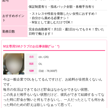
給与
保証制度有り・指名バック全額・各種手当有り
・ストレスや性欲を発散したい女性におすすめ！
おすすめポイン
・自分から責める必要ナシ！
ト
・M女として楽しむだけでOK！
完全自由勤務可！月1日・週1日からでもＯＫ！空いた
勤務日数
日時で働けます！
M女専用SMクラブのお仕事体験(*´ω｀*)
名前
ゆい(26)
職業
OL
報酬
日給：78,000円
今は一般企業でOLをしてるんですけど、お給料が全然良くないん
です。
毎月の生活はできてるけど貯金はなかなかできない状態。
この先まだ相手もいない状態だけど、彼氏ができて結婚するってな
った時に貯金が無いと何もできないし、一人だったとしても何かあ
った時のための貯えは欲しいなぁって思って。