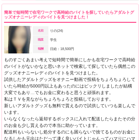
簡単で短時間で在宅ワークで高時給のバイトを探していたらアダルトグ
ッズオナニーレディのバイトを見つけました！
名前
りの(24)
職業
学生
報酬
日給：18,500円
ものすごくあまい考えで短時間で簡単にしかも在宅ワークで高時給
のバイトがないかなと思いネットで検索して探していたら偶然この
グッズオナニーレディのバイトを見つけました。
試供したアダルトグッズをオナニー動画で投稿をちょろちょろして
いたら時給が5000円以上もあったのにはビックリしましたが結構
大変でもあり…でもお金に変わると思うと頑張れます。
私はＴＶを見ながらちょろちょろと投稿しております。
新しいアダルトグッズも無料で貰えるので試供していつも楽しんで
います。
いらなくなったら返却するボックスに入れて配送したらまたその分
のお金も少し貰えるので本当に助かっています。
配送料もいらないし処分するのにも困らないで捨てるものがお金に
なるしかも元出はただって凄く良いバイトじゃんってハマりにハマ