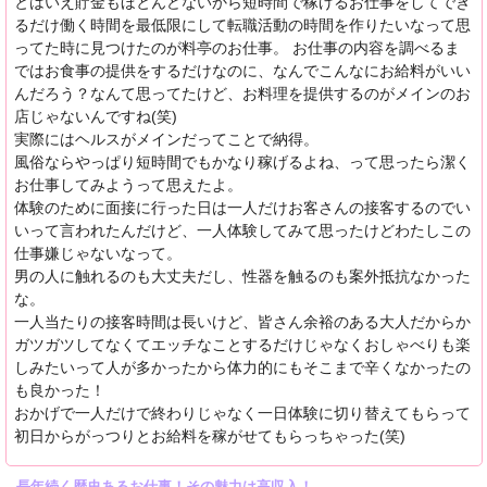
とはいえ貯金もほとんどないから短時間で稼げるお仕事をしてでき
るだけ働く時間を最低限にして転職活動の時間を作りたいなって思
ってた時に見つけたのが料亭のお仕事。 お仕事の内容を調べるま
ではお食事の提供をするだけなのに、なんでこんなにお給料がいい
んだろう？なんて思ってたけど、お料理を提供するのがメインのお
店じゃないんですね(笑)
実際にはヘルスがメインだってことで納得。
風俗ならやっぱり短時間でもかなり稼げるよね、って思ったら潔く
お仕事してみようって思えたよ。
体験のために面接に行った日は一人だけお客さんの接客するのでい
いって言われたんだけど、一人体験してみて思ったけどわたしこの
仕事嫌じゃないなって。
男の人に触れるのも大丈夫だし、性器を触るのも案外抵抗なかった
な。
一人当たりの接客時間は長いけど、皆さん余裕のある大人だからか
ガツガツしてなくてエッチなことするだけじゃなくおしゃべりも楽
しみたいって人が多かったから体力的にもそこまで辛くなかったの
も良かった！
おかげで一人だけで終わりじゃなく一日体験に切り替えてもらって
初日からがっつりとお給料を稼がせてもらっちゃった(笑)
長年続く歴史あるお仕事！その魅力は高収入！