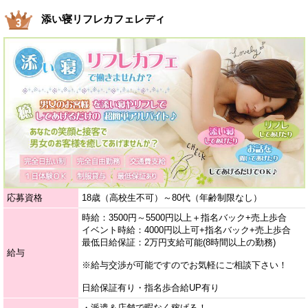
添い寝リフレカフェレディ
応募資格
18歳（高校生不可）～80代（年齢制限なし）
時給：3500円～5500円以上＋指名バック+売上歩合
イベント時給：4000円以上可+指名バック+売上歩合
最低日給保証：2万円支給可能(8時間以上の勤務)
給与
※給与交渉が可能ですのでお気軽にご相談下さい！
日給保証有り・指名歩合給UP有り
・派遣＆店舗で暇なく稼げる！