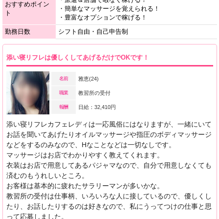
おすすめポイン
・簡単なマッサージを覚えられる！
ト
・豊富なオプションで稼げる！
勤務日数
シフト自由・自己申告制
添い寝リフレは優しくしてあげるだけでOKです！
名前
雅恵(24)
職業
教習所の受付
報酬
日給：32,410円
添い寝リフレカフェレディは一応風俗にはなりますが、一緒にいて
お話を聞いてあげたりオイルマッサージや指圧のボディマッサージ
などをするのみなので、Hなことなどは一切なしです。
マッサージはお店でわかりやすく教えてくれます。
衣装はお店で用意してあるパジャマなので、自分で用意しなくても
済むのもうれしいところ。
お客様は基本的に疲れたサラリーマンが多いかな。
教習所の受付は仕事柄、いろいろな人に接しているので、優しくし
たり、お話したりするのは好きなので、私にうってつけの仕事と思
って応募しました。