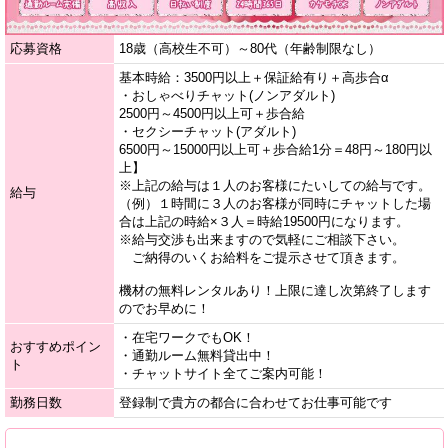
応募資格
18歳（高校生不可）～80代（年齢制限なし）
基本時給：3500円以上＋保証給有り＋高歩合α
・おしゃべりチャット(ノンアダルト)
2500円～4500円以上可＋歩合給
・セクシーチャット(アダルト)
6500円～15000円以上可＋歩合給1分＝48円～180円以
上】
※上記の給与は１人のお客様にたいしての給与です。
給与
（例）１時間に３人のお客様が同時にチャットした場
合は上記の時給×３人＝時給19500円になります。
※給与交渉も出来ますので気軽にご相談下さい。
ご納得のいくお給料をご提示させて頂きます。
機材の無料レンタルあり！上限に達し次第終了します
のでお早めに！
・在宅ワークでもOK！
おすすめポイン
・通勤ルーム無料貸出中！
ト
・チャットサイト全てご案内可能！
勤務日数
登録制で貴方の都合に合わせてお仕事可能です