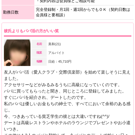
・契約内容は会員様とご相談可能
完全登録制・月1回・週1回からでもＯＫ（契約日数は
勤務日数
会員様と要相談）
彼氏よりもパパ活の方がいい笑
名前
美和(21)
職業
アルバイト
報酬
日給：45,710円
友人がパパ活（愛人クラブ・交際倶楽部）を始めて楽しそうに見え
ました。
アクセサリーなどがみるみるうちに高級になっていくのです。
パパに買ってもらったと聞き、同じところに登録してみました。
すぐにパパを紹介され、デートしたのです。
私のパパは優しいお金もちの紳士で、すべてにおいて余裕のある感
じ。
今、つきあっている貧乏学生の彼とは大違いですね(^^)/
デートは高級レストランやホテルのラウンジでプレゼントやお小遣
いつき。