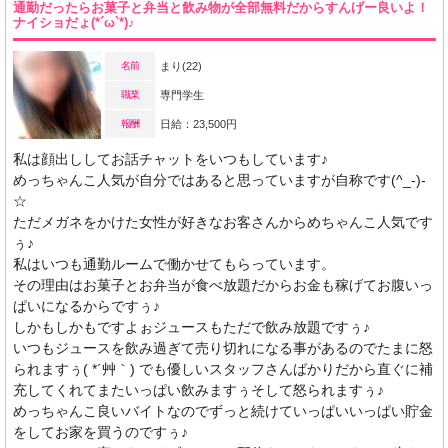
通勤だったらお菓子と弁当と飲み物が全部無料だからすんげー良いよ！
ナイショだょ(*´ω`*)♪
名前
まり(22)
職業
専門学生
報酬
日給：23,500円
私は顔出ししてお話チャットをいつもしています♪
めっちゃんこ人気が自分ではあると思っていますが自称です(^_-)-
☆
ただメガネをかけた女性が好きなお客さんからめちゃんこ人気です
ぅ♪
私はいつも通勤ルームで働かせてもらっています。
その理由はお菓子とお弁当が食べ放題だからお金も稼げてお腹いっ
ぱいになるからですぅ♪
しかもしかもですよぉジュースもただで飲み放題ですぅ♪
いつもジュースを飲み過ぎて売り切れになる事があるのでたまに怒
られますぅ( *´艸｀) でも優しいスタッフさんばかりだから直ぐに補
充してくれてまたいっぱい飲みますぅそして怒られますぅ♪
めっちゃんこ良いバイトなのでずっと続けていっぱいいっぱい貯金
をしてお家を買うのですぅ♪