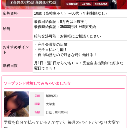
応募資格
18歳（高校生不可）～80代（年齢制限なし）
最低日給保証：8万円以上確実可
最低時給保証：35000円以上確実支給
給与
給与交渉可能！お気軽にご相談ください
・完全会員制の店舗
おすすめポイン
・完全日払い可能！
ト
・自由勤務なので好きな時に働ける！
月1日・週1日からでもＯＫ！完全自由出勤制で好きな
勤務日数
曜日でＯＫ！
ソープランド体験してみちゃいました☆
名前
瑞穂(21)
職業
大学生
報酬
日給：88,500円
学費を自分で払っているんですが、毎月のバイトがかなり大変で