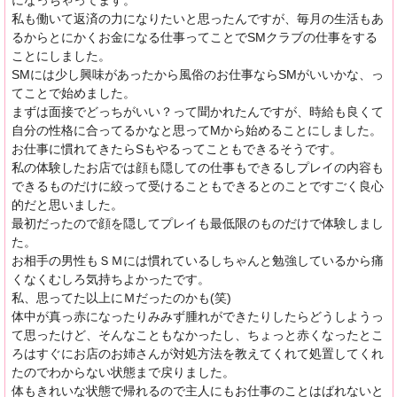
になっちゃってます。
私も働いて返済の力になりたいと思ったんですが、毎月の生活もあ
るからとにかくお金になる仕事ってことでSMクラブの仕事をする
ことにしました。
SMには少し興味があったから風俗のお仕事ならSMがいいかな、っ
てことで始めました。
まずは面接でどっちがいい？って聞かれたんですが、時給も良くて
自分の性格に合ってるかなと思ってMから始めることにしました。
お仕事に慣れてきたらSもやるってこともできるそうです。
私の体験したお店では顔も隠しての仕事もできるしプレイの内容も
できるものだけに絞って受けることもできるとのことですごく良心
的だと思いました。
最初だったので顔を隠してプレイも最低限のものだけで体験しまし
た。
お相手の男性もＳＭには慣れているしちゃんと勉強しているから痛
くなくむしろ気持ちよかったです。
私、思ってた以上にＭだったのかも(笑)
体中が真っ赤になったりみみず腫れができたりしたらどうしようっ
て思ったけど、そんなこともなかったし、ちょっと赤くなったとこ
ろはすぐにお店のお姉さんが対処方法を教えてくれて処置してくれ
たのでわからない状態まで戻りました。
体もきれいな状態で帰れるので主人にもお仕事のことはばれないと