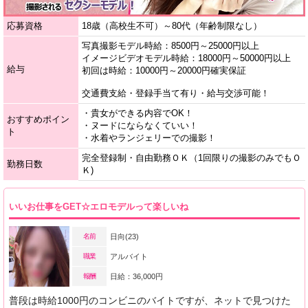
応募資格
18歳（高校生不可）～80代（年齢制限なし）
写真撮影モデル時給：8500円～25000円以上
イメージビデオモデル時給：18000円～50000円以上
給与
初回は時給：10000円～20000円確実保証
交通費支給・登録手当て有り・給与交渉可能！
・貴女ができる内容でOK！
おすすめポイン
・ヌードにならなくていい！
ト
・水着やランジェリーでの撮影！
完全登録制・自由勤務ＯＫ（1回限りの撮影のみでもＯ
勤務日数
Ｋ)
いいお仕事をGET☆エロモデルって楽しいね
名前
日向(23)
職業
アルバイト
報酬
日給：36,000円
普段は時給1000円のコンビニのバイトですが、ネットで見つけた