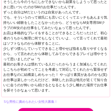
そうしたら今のうちにしかできないから副業をしようって思ったと
きに思いついたのがSMのお仕事だったんです。
ずっと自分はMだというのは自覚があったんです。
でも、そういうのって彼氏にも言いにくくってエッチもあんまり気
持ちいい経験をしたことなかったから、どうせならM女専用SMク
ラブのM女のお仕事をしてみたいなぁって思ったんです。
お店は本格的なプレイをすることができるところだったけど、初心
者のうちから無理に何でもしなくていいよ、って言ってくれて最初
はソフトなものから体験することに。
少しずつ慣らしていってできること増やせば指名も取りやすくなる
から、って言われたから体験してみてからできるプレイは増やそう
って思いました(*´ω｀*)
最初のお客さんは慣れている人だったからうまく加減もしてくれた
しこちらが初めてってことを考慮して対応してくれたから緊張せず
お仕事なのに結構楽しめちゃった！ やっぱり素質があるのかも(笑)
お仕事は楽しかったんだけど、体験したお店は地元が近くて知り合
いに会うのが怖いから続けるとなるともう少し離れた場所でお仕事
を探そうかなぁって思います。
Sな男性に責められたい女性大募集！