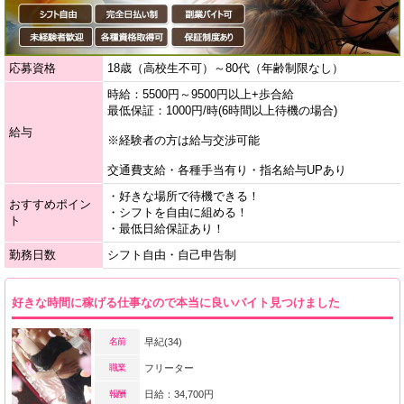
応募資格
18歳（高校生不可）～80代（年齢制限なし）
時給：5500円～9500円以上+歩合給
最低保証：1000円/時(6時間以上待機の場合)
給与
※経験者の方は給与交渉可能
交通費支給・各種手当有り・指名給与UPあり
・好きな場所で待機できる！
おすすめポイン
・シフトを自由に組める！
ト
・最低日給保証あり！
勤務日数
シフト自由・自己申告制
好きな時間に稼げる仕事なので本当に良いバイト見つけました
名前
早紀(34)
職業
フリーター
報酬
日給：34,700円