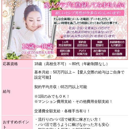
応募資格
18歳（高校生不可）～80代（年齢制限なし）
基本月給：50万円以上～【愛人交際の給与はご自身で
設定可能】
契約平均月収：65万円以上可能
給与
※1回のみでもＯＫ！
※マンション費用支給・その他費用全額支給！
交通費全額支給・各種手当有り！
・流行りのパパ活で確実に稼ぎたい方！
おすすめポイン
・パパ活で思うように稼げなかった方も安心
ト