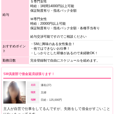
Ｓ専門女性
時給：1時間14000円以上可能
保証制度有り・指名バック全額
給与
Ｍ専門女性
時給：20000円以上可能
保証制度有り・指名バック全額・各種手当有り
給与交渉可能ですのでご相談ください
・SMに興味のある女性集合！
おすすめポイン
・他ではできないお仕事！
ト
・しっかりとした研修があるので未経験OK！
勤務日数
完全登録制で自由にスケジュールを組めます。
SM倶楽部で借金返済頑張ります！
名前
瀬名(27)
職業
主婦
報酬
日給：125,000円
主人が自営で仕事をしてるんですが、失敗をして借金がすごいこと