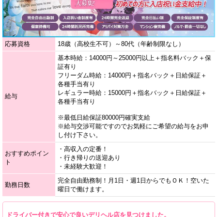
応募資格
18歳（高校生不可）～80代（年齢制限なし）
基本時給：14000円～25000円以上＋指名料バック＋保
証有り
フリーダム時給：14000円＋指名バック＋日給保証＋
各種手当有り
レギュラー時給：15000円＋指名バック＋日給保証＋
給与
各種手当有り
※最低日給保証80000円確実支給
※給与交渉可能ですのでお気軽にご希望の給与をお申
し付け下さい。
・高収入の定番！
おすすめポイン
・行き帰りの送迎あり
ト
・未経験大歓迎！
完全自由勤務制！月1日・週1日からでもＯＫ！空いた
勤務日数
曜日で働けます。
ドライバー付きで安心で良いデリヘル店を見つけました。