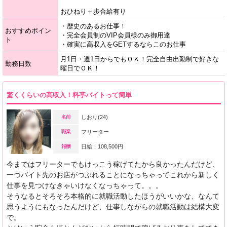
おひねり＋歩合給有り
・歴史のあるお仕事！
おすすめポイン
・完全会員制のVIP会員様のみ御用達
ト
・確実に高収入をGETするならこのお仕事
月1日・週1日からでもＯＫ！完全自由出勤制で好きな
勤務日数
曜日でＯＫ！
驚くくらいの高収入！料亭バイトって簡単
名前
しおり(24)
職業
フリーター
報酬
日給：108,500円
今まではフリーターでもけっこう稼げてたから良かったんだけど、
一つバイト先のお店がつぶれることになっちゃってこれから新しく
仕事を見つけなきゃいけなくなっちゃって。。。
そうなるとそろそろ本格的に就職活動したほうがいいかな、なんて
思うようにもなったんだけど、仕事しながらの就職活動は結構大変
で。