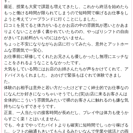
す。
最近、授業も大変で課題も増えてきたし、これから終活を始めたら
もっと働ける時間が限られてしまうので短時間で稼げるお仕事をし
ようと考えてソープランドに行くことにしました。
口コミを見てると体力がいるとかお店の中の雰囲気が悪いとかあま
りよくないことが多く書かれていたものの、やっぱりシフトの自由
がきいてお給料がいいのにはかないません。
ちょっと不安になりながらお店に行ってみたら、意外とアットホー
ムな雰囲気で一安心。
お仕事前に研修してくれたお兄さんも優しかったし無理にエッチな
ことをされるようなこともなかったです。
大気をしている間にはお店のお姉さんたちが声をかけてくれて、ア
ドバイスもくれました。 おかげで緊張もほぐれて体験できまし
た。
体験のお相手は意外と若い方だったけどすごく紳士的でお仕事なの
になんだか好きになっちゃいそうでした(笑)お店に来るお客さんは
全体的にこういう雰囲気みたいで裸のお客さんに触れるのも嫌な気
持ちにならずできそうです。
正直、一人当たりの接客時間が長めだし、プレイ中は体力も使うか
らすごく楽！とはいえません。
でも、今までやってたバイトよりも確実に短時間でしっかり稼げる
し、シフトの融通もきいてもらえるみたいなんで学業や就活との両