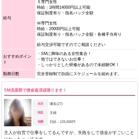
Ｓ専門女性
時給：1時間14000円以上可能
保証制度有り・指名バック全額
給与
Ｍ専門女性
時給：20000円以上可能
保証制度有り・指名バック全額・各種手当有り
給与交渉可能ですのでご相談ください
・SMに興味のある女性集合！
おすすめポイン
・他ではできないお仕事！
ト
・しっかりとした研修があるので未経験OK！
勤務日数
完全登録制で自由にスケジュールを組めます。
SM倶楽部で借金返済頑張ります！
名前
瀬名(27)
職業
主婦
報酬
日給：125,000円
主人が自営で仕事をしてるんですが、失敗をして借金がすごいこと