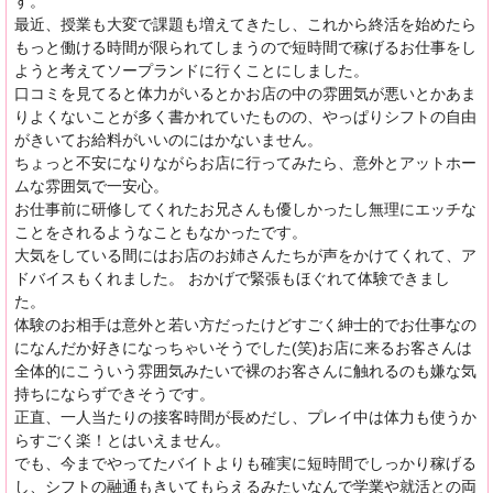
す。
最近、授業も大変で課題も増えてきたし、これから終活を始めたら
もっと働ける時間が限られてしまうので短時間で稼げるお仕事をし
ようと考えてソープランドに行くことにしました。
口コミを見てると体力がいるとかお店の中の雰囲気が悪いとかあま
りよくないことが多く書かれていたものの、やっぱりシフトの自由
がきいてお給料がいいのにはかないません。
ちょっと不安になりながらお店に行ってみたら、意外とアットホー
ムな雰囲気で一安心。
お仕事前に研修してくれたお兄さんも優しかったし無理にエッチな
ことをされるようなこともなかったです。
大気をしている間にはお店のお姉さんたちが声をかけてくれて、ア
ドバイスもくれました。 おかげで緊張もほぐれて体験できまし
た。
体験のお相手は意外と若い方だったけどすごく紳士的でお仕事なの
になんだか好きになっちゃいそうでした(笑)お店に来るお客さんは
全体的にこういう雰囲気みたいで裸のお客さんに触れるのも嫌な気
持ちにならずできそうです。
正直、一人当たりの接客時間が長めだし、プレイ中は体力も使うか
らすごく楽！とはいえません。
でも、今までやってたバイトよりも確実に短時間でしっかり稼げる
し、シフトの融通もきいてもらえるみたいなんで学業や就活との両