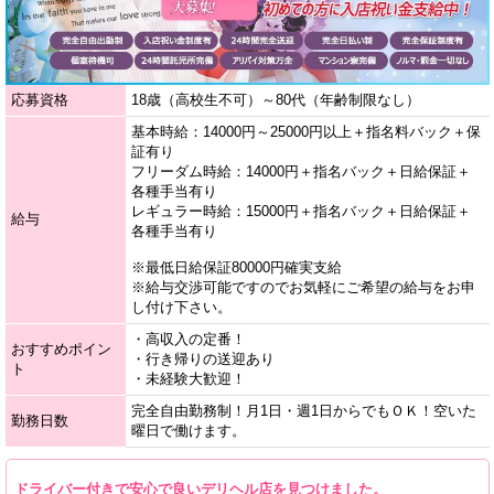
応募資格
18歳（高校生不可）～80代（年齢制限なし）
基本時給：14000円～25000円以上＋指名料バック＋保
証有り
フリーダム時給：14000円＋指名バック＋日給保証＋
各種手当有り
レギュラー時給：15000円＋指名バック＋日給保証＋
給与
各種手当有り
※最低日給保証80000円確実支給
※給与交渉可能ですのでお気軽にご希望の給与をお申
し付け下さい。
・高収入の定番！
おすすめポイン
・行き帰りの送迎あり
ト
・未経験大歓迎！
完全自由勤務制！月1日・週1日からでもＯＫ！空いた
勤務日数
曜日で働けます。
ドライバー付きで安心で良いデリヘル店を見つけました。