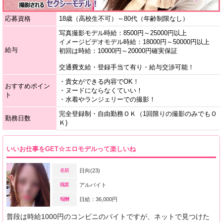
応募資格
18歳（高校生不可）～80代（年齢制限なし）
写真撮影モデル時給：8500円～25000円以上
イメージビデオモデル時給：18000円～50000円以上
給与
初回は時給：10000円～20000円確実保証
交通費支給・登録手当て有り・給与交渉可能！
・貴女ができる内容でOK！
おすすめポイン
・ヌードにならなくていい！
ト
・水着やランジェリーでの撮影！
完全登録制・自由勤務ＯＫ（1回限りの撮影のみでもＯ
勤務日数
Ｋ)
いいお仕事をGET☆エロモデルって楽しいね
名前
日向(23)
職業
アルバイト
報酬
日給：36,000円
普段は時給1000円のコンビニのバイトですが、ネットで見つけた