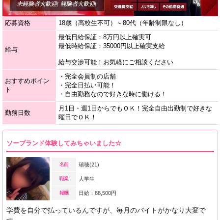
応募資格
18歳（高校生不可）～80代（年齢制限なし）
最低日給保証：8万円以上確実可
最低時給保証：35000円以上確実支給
給与
給与交渉可能！お気軽にご相談ください
・完全会員制の店舗
おすすめポイン
・完全日払い可能！
ト
・自由勤務なので好きな時に働ける！
月1日・週1日からでもＯＫ！完全自由出勤制で好きな
勤務日数
曜日でＯＫ！
ソープランド体験してみちゃいました☆
名前
瑞穂(21)
職業
大学生
報酬
日給：88,500円
学費を自分で払っているんですが、毎月のバイトがかなり大変で