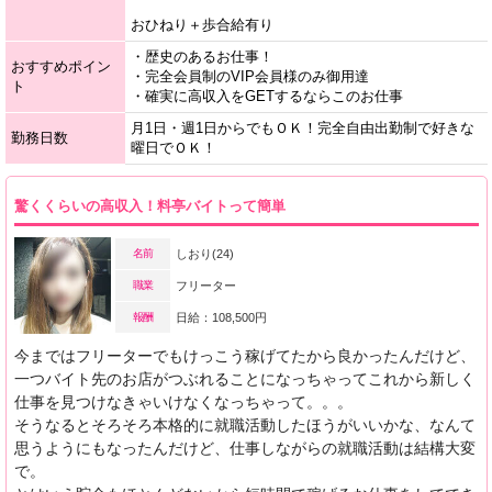
おひねり＋歩合給有り
・歴史のあるお仕事！
おすすめポイン
・完全会員制のVIP会員様のみ御用達
ト
・確実に高収入をGETするならこのお仕事
月1日・週1日からでもＯＫ！完全自由出勤制で好きな
勤務日数
曜日でＯＫ！
驚くくらいの高収入！料亭バイトって簡単
名前
しおり(24)
職業
フリーター
報酬
日給：108,500円
今まではフリーターでもけっこう稼げてたから良かったんだけど、
一つバイト先のお店がつぶれることになっちゃってこれから新しく
仕事を見つけなきゃいけなくなっちゃって。。。
そうなるとそろそろ本格的に就職活動したほうがいいかな、なんて
思うようにもなったんだけど、仕事しながらの就職活動は結構大変
で。