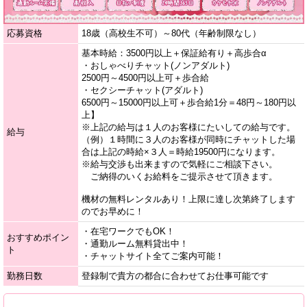
応募資格
18歳（高校生不可）～80代（年齢制限なし）
基本時給：3500円以上＋保証給有り＋高歩合α
・おしゃべりチャット(ノンアダルト)
2500円～4500円以上可＋歩合給
・セクシーチャット(アダルト)
6500円～15000円以上可＋歩合給1分＝48円～180円以
上】
※上記の給与は１人のお客様にたいしての給与です。
給与
（例）１時間に３人のお客様が同時にチャットした場
合は上記の時給×３人＝時給19500円になります。
※給与交渉も出来ますので気軽にご相談下さい。
ご納得のいくお給料をご提示させて頂きます。
機材の無料レンタルあり！上限に達し次第終了します
のでお早めに！
・在宅ワークでもOK！
おすすめポイン
・通勤ルーム無料貸出中！
ト
・チャットサイト全てご案内可能！
勤務日数
登録制で貴方の都合に合わせてお仕事可能です