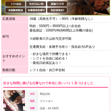
応募資格
18歳（高校生不可）～80代（年齢制限なし）
時給：5500円～9500円以上+歩合給
最低保証：1000円/時(6時間以上待機の場合)
給与
※経験者の方は給与交渉可能
交通費支給・各種手当有り・指名給与UPあり
・好きな場所で待機できる！
おすすめポイン
・シフトを自由に組める！
ト
・最低日給保証あり！
勤務日数
シフト自由・自己申告制
好きな時間に稼げる仕事なので本当に良いバイト見つけました
名前
早紀(34)
職業
フリーター
報酬
日給：34,700円