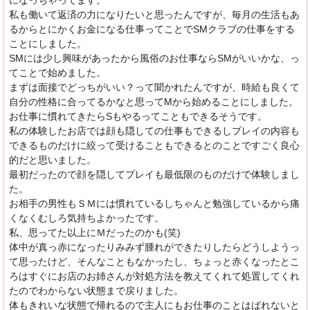
になっちゃってます。
私も働いて返済の力になりたいと思ったんですが、毎月の生活もあ
るからとにかくお金になる仕事ってことでSMクラブの仕事をする
ことにしました。
SMには少し興味があったから風俗のお仕事ならSMがいいかな、っ
てことで始めました。
まずは面接でどっちがいい？って聞かれたんですが、時給も良くて
自分の性格に合ってるかなと思ってMから始めることにしました。
お仕事に慣れてきたらSもやるってこともできるそうです。
私の体験したお店では顔も隠しての仕事もできるしプレイの内容も
できるものだけに絞って受けることもできるとのことですごく良心
的だと思いました。
最初だったので顔を隠してプレイも最低限のものだけで体験しまし
た。
お相手の男性もＳＭには慣れているしちゃんと勉強しているから痛
くなくむしろ気持ちよかったです。
私、思ってた以上にＭだったのかも(笑)
体中が真っ赤になったりみみず腫れができたりしたらどうしようっ
て思ったけど、そんなこともなかったし、ちょっと赤くなったとこ
ろはすぐにお店のお姉さんが対処方法を教えてくれて処置してくれ
たのでわからない状態まで戻りました。
体もきれいな状態で帰れるので主人にもお仕事のことはばれないと