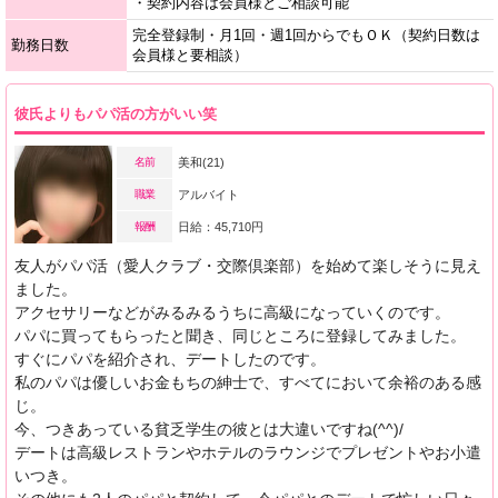
・契約内容は会員様とご相談可能
完全登録制・月1回・週1回からでもＯＫ（契約日数は
勤務日数
会員様と要相談）
彼氏よりもパパ活の方がいい笑
名前
美和(21)
職業
アルバイト
報酬
日給：45,710円
友人がパパ活（愛人クラブ・交際倶楽部）を始めて楽しそうに見え
ました。
アクセサリーなどがみるみるうちに高級になっていくのです。
パパに買ってもらったと聞き、同じところに登録してみました。
すぐにパパを紹介され、デートしたのです。
私のパパは優しいお金もちの紳士で、すべてにおいて余裕のある感
じ。
今、つきあっている貧乏学生の彼とは大違いですね(^^)/
デートは高級レストランやホテルのラウンジでプレゼントやお小遣
いつき。