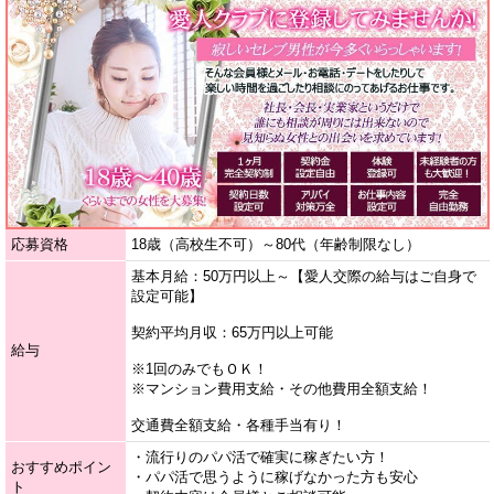
応募資格
18歳（高校生不可）～80代（年齢制限なし）
基本月給：50万円以上～【愛人交際の給与はご自身で
設定可能】
契約平均月収：65万円以上可能
給与
※1回のみでもＯＫ！
※マンション費用支給・その他費用全額支給！
交通費全額支給・各種手当有り！
・流行りのパパ活で確実に稼ぎたい方！
おすすめポイン
・パパ活で思うように稼げなかった方も安心
ト