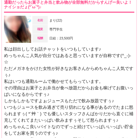
通勤だったらお菓子と弁当と飲み物が全部無料だからすんげー良いよ！
ナイショだょ(*´ω`*)♪
名前
まり(22)
職業
専門学生
報酬
日給：23,500円
私は顔出ししてお話チャットをいつもしています♪
めっちゃんこ人気が自分ではあると思っていますが自称です(^_-)-
☆
ただメガネをかけた女性が好きなお客さんからめちゃんこ人気です
ぅ♪
私はいつも通勤ルームで働かせてもらっています。
その理由はお菓子とお弁当が食べ放題だからお金も稼げてお腹いっ
ぱいになるからですぅ♪
しかもしかもですよぉジュースもただで飲み放題ですぅ♪
いつもジュースを飲み過ぎて売り切れになる事があるのでたまに怒
られますぅ( *´艸｀) でも優しいスタッフさんばかりだから直ぐに補
充してくれてまたいっぱい飲みますぅそして怒られますぅ♪
めっちゃんこ良いバイトなのでずっと続けていっぱいいっぱい貯金
をしてお家を買うのですぅ♪