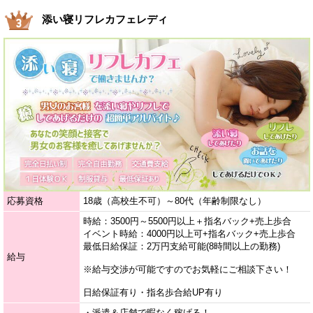
添い寝リフレカフェレディ
応募資格
18歳（高校生不可）～80代（年齢制限なし）
時給：3500円～5500円以上＋指名バック+売上歩合
イベント時給：4000円以上可+指名バック+売上歩合
最低日給保証：2万円支給可能(8時間以上の勤務)
給与
※給与交渉が可能ですのでお気軽にご相談下さい！
日給保証有り・指名歩合給UP有り
・派遣＆店舗で暇なく稼げる！