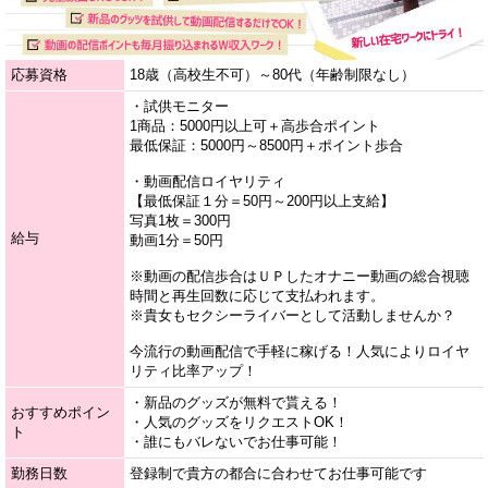
応募資格
18歳（高校生不可）～80代（年齢制限なし）
・試供モニター
1商品：5000円以上可＋高歩合ポイント
最低保証：5000円～8500円＋ポイント歩合
・動画配信ロイヤリティ
【最低保証１分＝50円～200円以上支給】
写真1枚＝300円
給与
動画1分＝50円
※動画の配信歩合はＵＰしたオナニー動画の総合視聴
時間と再生回数に応じて支払われます。
※貴女もセクシーライバーとして活動しませんか？
今流行の動画配信で手軽に稼げる！人気によりロイヤ
リティ比率アップ！
・新品のグッズが無料で貰える！
おすすめポイン
・人気のグッズをリクエストOK！
ト
・誰にもバレないでお仕事可能！
勤務日数
登録制で貴方の都合に合わせてお仕事可能です