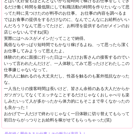
とはいえ貯金もほとんどないから短時間で稼げるお仕事をしてでき
るだけ働く時間を最低限にして転職活動の時間を作りたいなって思
ってた時に見つけたのが料亭のお仕事。 お仕事の内容を調べるま
ではお食事の提供をするだけなのに、なんでこんなにお給料がいい
んだろう？なんて思ってたけど、お料理を提供するのがメインのお
店じゃないんですね(笑)
実際にはヘルスがメインだってことで納得。
風俗ならやっぱり短時間でもかなり稼げるよね、って思ったら潔く
お仕事してみようって思えたよ。
体験のために面接に行った日は一人だけお客さんの接客するのでい
いって言われたんだけど、一人体験してみて思ったけどわたしこの
仕事嫌じゃないなって。
男の人に触れるのも大丈夫だし、性器を触るのも案外抵抗なかった
な。
一人当たりの接客時間は長いけど、皆さん余裕のある大人だからか
ガツガツしてなくてエッチなことするだけじゃなくおしゃべりも楽
しみたいって人が多かったから体力的にもそこまで辛くなかったの
も良かった！
おかげで一人だけで終わりじゃなく一日体験に切り替えてもらって
初日からがっつりとお給料を稼がせてもらっちゃった(笑)
長年続く歴史あるお仕事！その魅力は高収入！