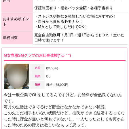
給与
保証制度有り・指名バック全額・各種手当有り
・ストレスや性欲を発散したい女性におすすめ！
おすすめポイン
・自分から責める必要ナシ！
ト
・M女として楽しむだけでOK！
完全自由勤務可！月1日・週1日からでもＯＫ！空いた
勤務日数
日時で働けます！
M女専用SMクラブのお仕事体験(*´ω｀*)
名前
ゆい(26)
職業
OL
報酬
日給：78,000円
今は一般企業でOLをしてるんですけど、お給料が全然良くないん
です。
毎月の生活はできてるけど貯金はなかなかできない状態。
この先まだ相手もいない状態だけど、彼氏ができて結婚するってな
った時に貯金が無いと何もできないし、一人だったとしても何かあ
った時のための貯えは欲しいなぁって思って。