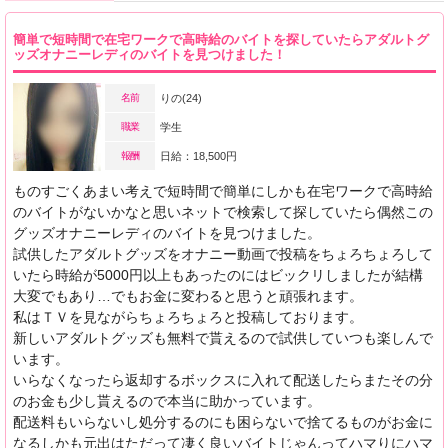
簡単で短時間で在宅ワークで高時給のバイトを探していたらアダルトグ
ッズオナニーレディのバイトを見つけました！
名前
りの(24)
職業
学生
報酬
日給：18,500円
ものすごくあまい考えで短時間で簡単にしかも在宅ワークで高時給
のバイトがないかなと思いネットで検索して探していたら偶然この
グッズオナニーレディのバイトを見つけました。
試供したアダルトグッズをオナニー動画で投稿をちょろちょろして
いたら時給が5000円以上もあったのにはビックリしましたが結構
大変でもあり…でもお金に変わると思うと頑張れます。
私はＴＶを見ながらちょろちょろと投稿しております。
新しいアダルトグッズも無料で貰えるので試供していつも楽しんで
います。
いらなくなったら返却するボックスに入れて配送したらまたその分
のお金も少し貰えるので本当に助かっています。
配送料もいらないし処分するのにも困らないで捨てるものがお金に
なるしかも元出はただって凄く良いバイトじゃんってハマりにハマ