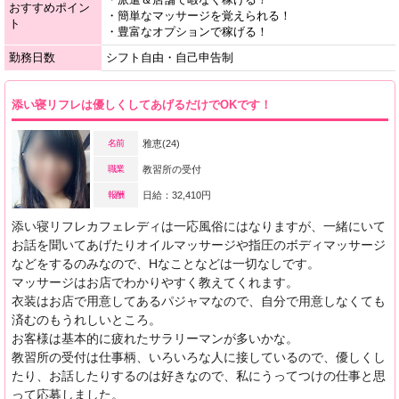
おすすめポイン
・簡単なマッサージを覚えられる！
ト
・豊富なオプションで稼げる！
勤務日数
シフト自由・自己申告制
添い寝リフレは優しくしてあげるだけでOKです！
名前
雅恵(24)
職業
教習所の受付
報酬
日給：32,410円
添い寝リフレカフェレディは一応風俗にはなりますが、一緒にいて
お話を聞いてあげたりオイルマッサージや指圧のボディマッサージ
などをするのみなので、Hなことなどは一切なしです。
マッサージはお店でわかりやすく教えてくれます。
衣装はお店で用意してあるパジャマなので、自分で用意しなくても
済むのもうれしいところ。
お客様は基本的に疲れたサラリーマンが多いかな。
教習所の受付は仕事柄、いろいろな人に接しているので、優しくし
たり、お話したりするのは好きなので、私にうってつけの仕事と思
って応募しました。