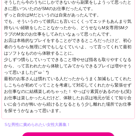
そうしたら今のうちにしかできないから副業をしようって思ったと
きに思いついたのがSMのお仕事だったんです。
ずっと自分はMだというのは自覚があったんです。
でも、そういうのって彼氏にも言いにくくってエッチもあんまり気
持ちいい経験をしたことなかったから、どうせならM女専用SMク
ラブのM女のお仕事をしてみたいなぁって思ったんです。
お店は本格的なプレイをすることができるところだったけど、初心
者のうちから無理に何でもしなくていいよ、って言ってくれて最初
はソフトなものから体験することに。
少しずつ慣らしていってできること増やせば指名も取りやすくなる
から、って言われたから体験してみてからできるプレイは増やそう
って思いました(*´ω｀*)
最初のお客さんは慣れている人だったからうまく加減もしてくれた
しこちらが初めてってことを考慮して対応してくれたから緊張せず
お仕事なのに結構楽しめちゃった！ やっぱり素質があるのかも(笑)
お仕事は楽しかったんだけど、体験したお店は地元が近くて知り合
いに会うのが怖いから続けるとなるともう少し離れた場所でお仕事
を探そうかなぁって思います。
Sな男性に責められたい女性大募集！