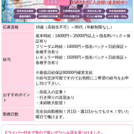
応募資格
18歳（高校生不可）～80代（年齢制限なし）
基本時給：14000円～25000円以上＋指名料バック＋保
証有り
フリーダム時給：14000円＋指名バック＋日給保証＋
各種手当有り
レギュラー時給：15000円＋指名バック＋日給保証＋
給与
各種手当有り
※最低日給保証80000円確実支給
※給与交渉可能ですのでお気軽にご希望の給与をお申
し付け下さい。
・高収入の定番！
おすすめポイン
・行き帰りの送迎あり
ト
・未経験大歓迎！
完全自由勤務制！月1日・週1日からでもＯＫ！空いた
勤務日数
曜日で働けます。
ドライバー付きで安心で良いデリヘル店を見つけました。