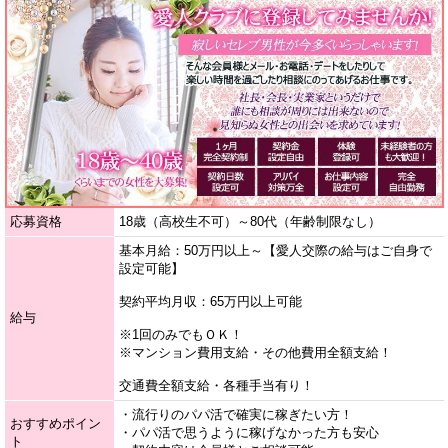
応募資格
18歳（高校生不可）～80代（年齢制限なし）
基本月給：50万円以上～【愛人交際の給与はご自身で
設定可能】
契約平均月収：65万円以上可能
給与
※1回のみでもＯＫ！
※マンション費用支給・その他費用全額支給！
交通費全額支給・各種手当有り！
・流行りのパパ活で確実に稼ぎたい方！
おすすめポイン
・パパ活で思うように稼げなかった方も安心
ト