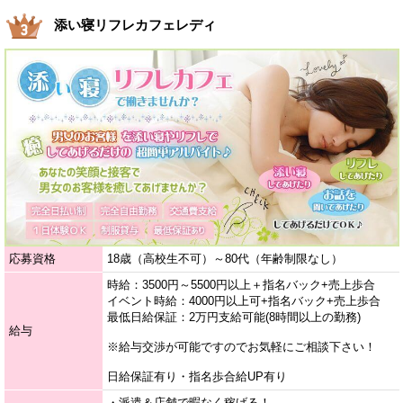
添い寝リフレカフェレディ
応募資格
18歳（高校生不可）～80代（年齢制限なし）
時給：3500円～5500円以上＋指名バック+売上歩合
イベント時給：4000円以上可+指名バック+売上歩合
最低日給保証：2万円支給可能(8時間以上の勤務)
給与
※給与交渉が可能ですのでお気軽にご相談下さい！
日給保証有り・指名歩合給UP有り
・派遣＆店舗で暇なく稼げる！