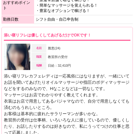
おすすめポイン
・簡単なマッサージを覚えられる！
ト
・豊富なオプションで稼げる！
勤務日数
シフト自由・自己申告制
添い寝リフレは優しくしてあげるだけでOKです！
名前
雅恵(24)
職業
教習所の受付
報酬
日給：32,410円
添い寝リフレカフェレディは一応風俗にはなりますが、一緒にいて
お話を聞いてあげたりオイルマッサージや指圧のボディマッサージ
などをするのみなので、Hなことなどは一切なしです。
マッサージはお店でわかりやすく教えてくれます。
衣装はお店で用意してあるパジャマなので、自分で用意しなくても
済むのもうれしいところ。
お客様は基本的に疲れたサラリーマンが多いかな。
教習所の受付は仕事柄、いろいろな人に接しているので、優しくし
たり、お話したりするのは好きなので、私にうってつけの仕事と思
って応募しました。