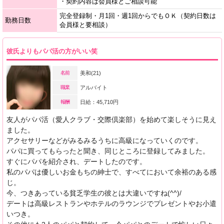
・契約内容は会員様とご相談可能
完全登録制・月1回・週1回からでもＯＫ（契約日数は
勤務日数
会員様と要相談）
彼氏よりもパパ活の方がいい笑
名前
美和(21)
職業
アルバイト
報酬
日給：45,710円
友人がパパ活（愛人クラブ・交際倶楽部）を始めて楽しそうに見え
ました。
アクセサリーなどがみるみるうちに高級になっていくのです。
パパに買ってもらったと聞き、同じところに登録してみました。
すぐにパパを紹介され、デートしたのです。
私のパパは優しいお金もちの紳士で、すべてにおいて余裕のある感
じ。
今、つきあっている貧乏学生の彼とは大違いですね(^^)/
デートは高級レストランやホテルのラウンジでプレゼントやお小遣
いつき。