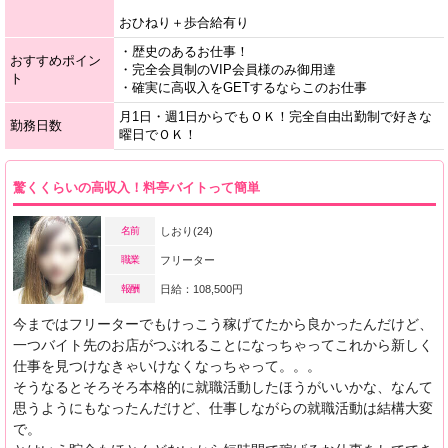
おひねり＋歩合給有り
・歴史のあるお仕事！
おすすめポイン
・完全会員制のVIP会員様のみ御用達
ト
・確実に高収入をGETするならこのお仕事
月1日・週1日からでもＯＫ！完全自由出勤制で好きな
勤務日数
曜日でＯＫ！
驚くくらいの高収入！料亭バイトって簡単
名前
しおり(24)
職業
フリーター
報酬
日給：108,500円
今まではフリーターでもけっこう稼げてたから良かったんだけど、
一つバイト先のお店がつぶれることになっちゃってこれから新しく
仕事を見つけなきゃいけなくなっちゃって。。。
そうなるとそろそろ本格的に就職活動したほうがいいかな、なんて
思うようにもなったんだけど、仕事しながらの就職活動は結構大変
で。