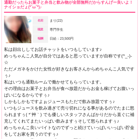
通勤だったらお菓子と弁当と飲み物が全部無料だからすんげー良いよ！
ナイショだょ(*´ω`*)♪
名前
まり(22)
職業
専門学生
報酬
日給：23,500円
私は顔出ししてお話チャットをいつもしています♪
めっちゃんこ人気が自分ではあると思っていますが自称です(^_-)-
☆
ただメガネをかけた女性が好きなお客さんからめちゃんこ人気です
ぅ♪
私はいつも通勤ルームで働かせてもらっています。
その理由はお菓子とお弁当が食べ放題だからお金も稼げてお腹いっ
ぱいになるからですぅ♪
しかもしかもですよぉジュースもただで飲み放題ですぅ♪
いつもジュースを飲み過ぎて売り切れになる事があるのでたまに怒
られますぅ( *´艸｀) でも優しいスタッフさんばかりだから直ぐに補
充してくれてまたいっぱい飲みますぅそして怒られますぅ♪
めっちゃんこ良いバイトなのでずっと続けていっぱいいっぱい貯金
をしてお家を買うのですぅ♪