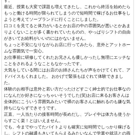
す。
最近、授業も大変で課題も増えてきたし、これから終活を始めたら
もっと働ける時間が限られてしまうので短時間で稼げるお仕事をし
ようと考えてソープランドに行くことにしました。
口コミを見てると体力がいるとかお店の中の雰囲気が悪いとかあま
りよくないことが多く書かれていたものの、やっぱりシフトの自由
がきいてお給料がいいのにはかないません。
ちょっと不安になりながらお店に行ってみたら、意外とアットホー
ムな雰囲気で一安心。
お仕事前に研修してくれたお兄さんも優しかったし無理にエッチな
ことをされるようなこともなかったです。
大気をしている間にはお店のお姉さんたちが声をかけてくれて、ア
ドバイスもくれました。 おかげで緊張もほぐれて体験できまし
た。
体験のお相手は意外と若い方だったけどすごく紳士的でお仕事なの
になんだか好きになっちゃいそうでした(笑)お店に来るお客さんは
全体的にこういう雰囲気みたいで裸のお客さんに触れるのも嫌な気
持ちにならずできそうです。
正直、一人当たりの接客時間が長めだし、プレイ中は体力も使うか
らすごく楽！とはいえません。
でも、今までやってたバイトよりも確実に短時間でしっかり稼げる
し、シフトの融通もきいてもらえるみたいなんで学業や就活との両