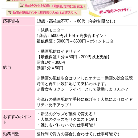
応募資格
18歳（高校生不可）～80代（年齢制限なし）
・試供モニター
1商品：5000円以上可＋高歩合ポイント
最低保証：5000円～8500円＋ポイント歩合
・動画配信ロイヤリティ
【最低保証１分＝50円～200円以上支給】
写真1枚＝300円
給与
動画1分＝50円
※動画の配信歩合はＵＰしたオナニー動画の総合視聴
時間と再生回数に応じて支払われます。
※貴女もセクシーライバーとして活動しませんか？
今流行の動画配信で手軽に稼げる！人気によりロイヤ
リティ比率アップ！
・新品のグッズが無料で貰える！
おすすめポイン
・人気のグッズをリクエストOK！
ト
・誰にもバレないでお仕事可能！
勤務日数
登録制で貴方の都合に合わせてお仕事可能です