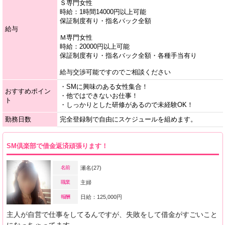
Ｓ専門女性
時給：1時間14000円以上可能
保証制度有り・指名バック全額
給与
Ｍ専門女性
時給：20000円以上可能
保証制度有り・指名バック全額・各種手当有り
給与交渉可能ですのでご相談ください
・SMに興味のある女性集合！
おすすめポイン
・他ではできないお仕事！
ト
・しっかりとした研修があるので未経験OK！
勤務日数
完全登録制で自由にスケジュールを組めます。
SM倶楽部で借金返済頑張ります！
名前
瀬名(27)
職業
主婦
報酬
日給：125,000円
主人が自営で仕事をしてるんですが、失敗をして借金がすごいこと