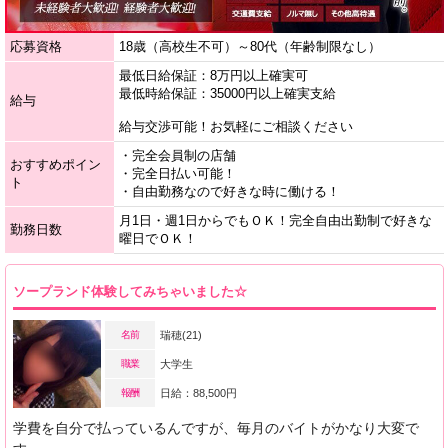
応募資格
18歳（高校生不可）～80代（年齢制限なし）
最低日給保証：8万円以上確実可
最低時給保証：35000円以上確実支給
給与
給与交渉可能！お気軽にご相談ください
・完全会員制の店舗
おすすめポイン
・完全日払い可能！
ト
・自由勤務なので好きな時に働ける！
月1日・週1日からでもＯＫ！完全自由出勤制で好きな
勤務日数
曜日でＯＫ！
ソープランド体験してみちゃいました☆
名前
瑞穂(21)
職業
大学生
報酬
日給：88,500円
学費を自分で払っているんですが、毎月のバイトがかなり大変で