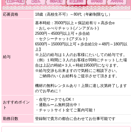
応募資格
18歳（高校生不可）～80代（年齢制限なし）
基本時給：3500円以上＋保証給有り＋高歩合α
・おしゃべりチャット(ノンアダルト)
2500円～4500円以上可＋歩合給
・セクシーチャット(アダルト)
6500円～15000円以上可＋歩合給1分＝48円～180円以
上】
※上記の給与は１人のお客様にたいしての給与です。
給与
（例）１時間に３人のお客様が同時にチャットした場
合は上記の時給×３人＝時給19500円になります。
※給与交渉も出来ますので気軽にご相談下さい。
ご納得のいくお給料をご提示させて頂きます。
機材の無料レンタルあり！上限に達し次第終了します
のでお早めに！
・在宅ワークでもOK！
おすすめポイン
・通勤ルーム無料貸出中！
ト
・チャットサイト全てご案内可能！
勤務日数
登録制で貴方の都合に合わせてお仕事可能です