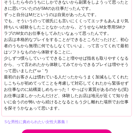
そうしたら今のうちにしかできないから副業をしようって思ったと
きに思いついたのがSMのお仕事だったんです。
ずっと自分はMだというのは自覚があったんです。
でも、そういうのって彼氏にも言いにくくってエッチもあんまり気
持ちいい経験をしたことなかったから、どうせならM女専用SMク
ラブのM女のお仕事をしてみたいなぁって思ったんです。
お店は本格的なプレイをすることができるところだったけど、初心
者のうちから無理に何でもしなくていいよ、って言ってくれて最初
はソフトなものから体験することに。
少しずつ慣らしていってできること増やせば指名も取りやすくなる
から、って言われたから体験してみてからできるプレイは増やそう
って思いました(*´ω｀*)
最初のお客さんは慣れている人だったからうまく加減もしてくれた
しこちらが初めてってことを考慮して対応してくれたから緊張せず
お仕事なのに結構楽しめちゃった！ やっぱり素質があるのかも(笑)
お仕事は楽しかったんだけど、体験したお店は地元が近くて知り合
いに会うのが怖いから続けるとなるともう少し離れた場所でお仕事
を探そうかなぁって思います。
Sな男性に責められたい女性大募集！