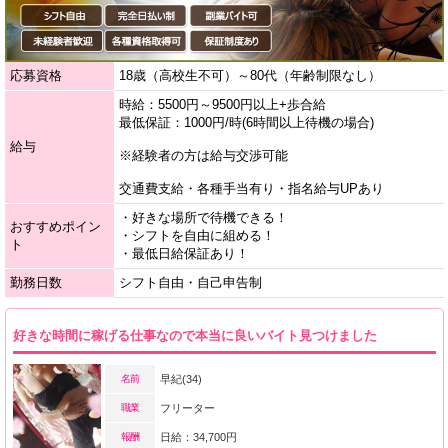
応募資格
18歳（高校生不可）～80代（年齢制限なし）
時給：5500円～9500円以上+歩合給
最低保証：1000円/時(6時間以上待機の場合)
給与
※経験者の方は給与交渉可能
交通費支給・各種手当有り・指名給与UPあり
・好きな場所で待機できる！
おすすめポイン
・シフトを自由に組める！
ト
・最低日給保証あり！
勤務日数
シフト自由・自己申告制
好きな時間に稼げる仕事なので本当に良いバイト見つけました
名前
早紀(34)
職業
フリーター
報酬
日給：34,700円