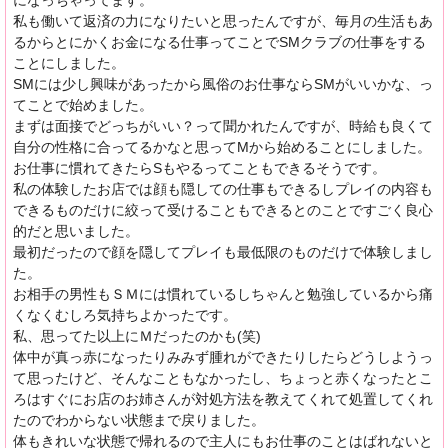
になっちゃってます。
私も働いて返済の力になりたいと思ったんですが、毎月の生活もあ
るからとにかくお金になる仕事ってことでSMクラブの仕事をする
ことにしました。
SMには少し興味があったから風俗のお仕事ならSMがいいかな、っ
てことで始めました。
まずは面接でどっちがいい？って聞かれたんですが、時給も良くて
自分の性格に合ってるかなと思ってMから始めることにしました。
お仕事に慣れてきたらSもやるってこともできるそうです。
私の体験したお店では顔も隠しての仕事もできるしプレイの内容も
できるものだけに絞って受けることもできるとのことですごく良心
的だと思いました。
最初だったので顔を隠してプレイも最低限のものだけで体験しまし
た。
お相手の男性もＳＭには慣れているしちゃんと勉強しているから痛
くなくむしろ気持ちよかったです。
私、思ってた以上にＭだったのかも(笑)
体中が真っ赤になったりみみず腫れができたりしたらどうしようっ
て思ったけど、そんなこともなかったし、ちょっと赤くなったとこ
ろはすぐにお店のお姉さんが対処方法を教えてくれて処置してくれ
たのでわからない状態まで戻りました。
体もきれいな状態で帰れるので主人にもお仕事のことはばれないと