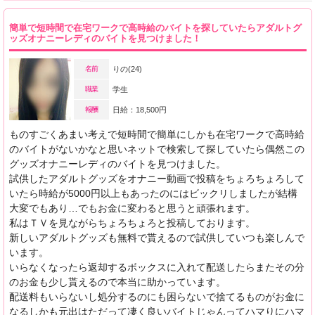
簡単で短時間で在宅ワークで高時給のバイトを探していたらアダルトグ
ッズオナニーレディのバイトを見つけました！
名前
りの(24)
職業
学生
報酬
日給：18,500円
ものすごくあまい考えで短時間で簡単にしかも在宅ワークで高時給
のバイトがないかなと思いネットで検索して探していたら偶然この
グッズオナニーレディのバイトを見つけました。
試供したアダルトグッズをオナニー動画で投稿をちょろちょろして
いたら時給が5000円以上もあったのにはビックリしましたが結構
大変でもあり…でもお金に変わると思うと頑張れます。
私はＴＶを見ながらちょろちょろと投稿しております。
新しいアダルトグッズも無料で貰えるので試供していつも楽しんで
います。
いらなくなったら返却するボックスに入れて配送したらまたその分
のお金も少し貰えるので本当に助かっています。
配送料もいらないし処分するのにも困らないで捨てるものがお金に
なるしかも元出はただって凄く良いバイトじゃんってハマりにハマ