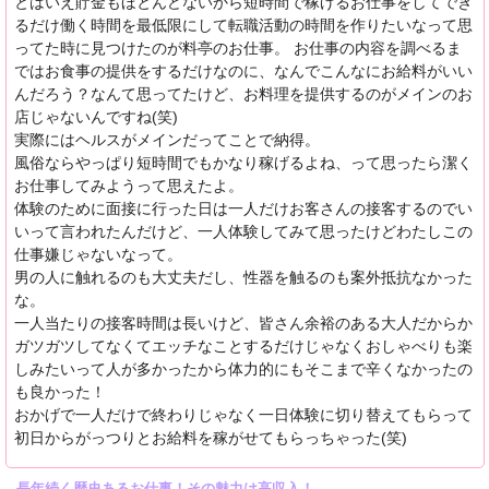
とはいえ貯金もほとんどないから短時間で稼げるお仕事をしてでき
るだけ働く時間を最低限にして転職活動の時間を作りたいなって思
ってた時に見つけたのが料亭のお仕事。 お仕事の内容を調べるま
ではお食事の提供をするだけなのに、なんでこんなにお給料がいい
んだろう？なんて思ってたけど、お料理を提供するのがメインのお
店じゃないんですね(笑)
実際にはヘルスがメインだってことで納得。
風俗ならやっぱり短時間でもかなり稼げるよね、って思ったら潔く
お仕事してみようって思えたよ。
体験のために面接に行った日は一人だけお客さんの接客するのでい
いって言われたんだけど、一人体験してみて思ったけどわたしこの
仕事嫌じゃないなって。
男の人に触れるのも大丈夫だし、性器を触るのも案外抵抗なかった
な。
一人当たりの接客時間は長いけど、皆さん余裕のある大人だからか
ガツガツしてなくてエッチなことするだけじゃなくおしゃべりも楽
しみたいって人が多かったから体力的にもそこまで辛くなかったの
も良かった！
おかげで一人だけで終わりじゃなく一日体験に切り替えてもらって
初日からがっつりとお給料を稼がせてもらっちゃった(笑)
長年続く歴史あるお仕事！その魅力は高収入！