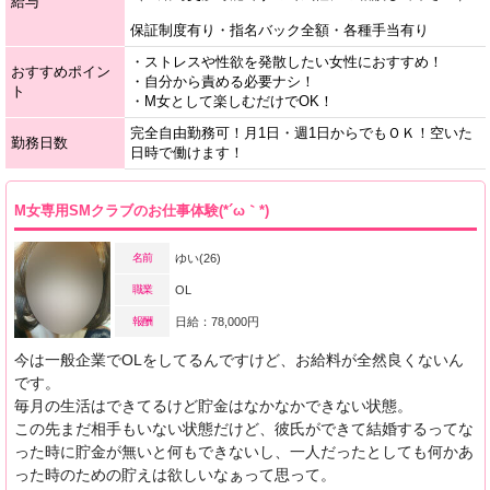
給与
保証制度有り・指名バック全額・各種手当有り
・ストレスや性欲を発散したい女性におすすめ！
おすすめポイン
・自分から責める必要ナシ！
ト
・M女として楽しむだけでOK！
完全自由勤務可！月1日・週1日からでもＯＫ！空いた
勤務日数
日時で働けます！
M女専用SMクラブのお仕事体験(*´ω｀*)
名前
ゆい(26)
職業
OL
報酬
日給：78,000円
今は一般企業でOLをしてるんですけど、お給料が全然良くないん
です。
毎月の生活はできてるけど貯金はなかなかできない状態。
この先まだ相手もいない状態だけど、彼氏ができて結婚するってな
った時に貯金が無いと何もできないし、一人だったとしても何かあ
った時のための貯えは欲しいなぁって思って。