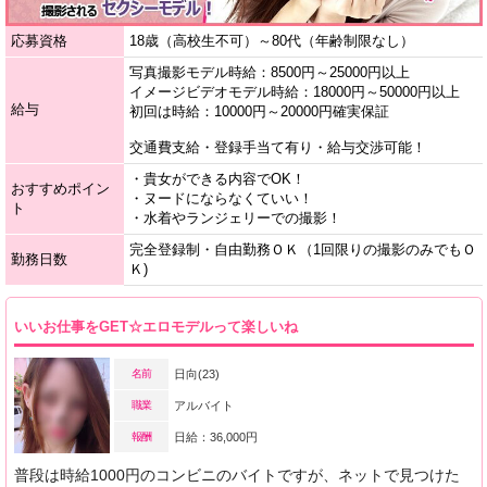
応募資格
18歳（高校生不可）～80代（年齢制限なし）
写真撮影モデル時給：8500円～25000円以上
イメージビデオモデル時給：18000円～50000円以上
給与
初回は時給：10000円～20000円確実保証
交通費支給・登録手当て有り・給与交渉可能！
・貴女ができる内容でOK！
おすすめポイン
・ヌードにならなくていい！
ト
・水着やランジェリーでの撮影！
完全登録制・自由勤務ＯＫ（1回限りの撮影のみでもＯ
勤務日数
Ｋ)
いいお仕事をGET☆エロモデルって楽しいね
名前
日向(23)
職業
アルバイト
報酬
日給：36,000円
普段は時給1000円のコンビニのバイトですが、ネットで見つけた