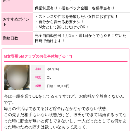
給与
保証制度有り・指名バック全額・各種手当有り
・ストレスや性欲を発散したい女性におすすめ！
おすすめポイン
・自分から責める必要ナシ！
ト
・M女として楽しむだけでOK！
完全自由勤務可！月1日・週1日からでもＯＫ！空いた
勤務日数
日時で働けます！
M女専用SMクラブのお仕事体験(*´ω｀*)
名前
ゆい(26)
職業
OL
報酬
日給：78,000円
今は一般企業でOLをしてるんですけど、お給料が全然良くないん
です。
毎月の生活はできてるけど貯金はなかなかできない状態。
この先まだ相手もいない状態だけど、彼氏ができて結婚するってな
った時に貯金が無いと何もできないし、一人だったとしても何かあ
った時のための貯えは欲しいなぁって思って。