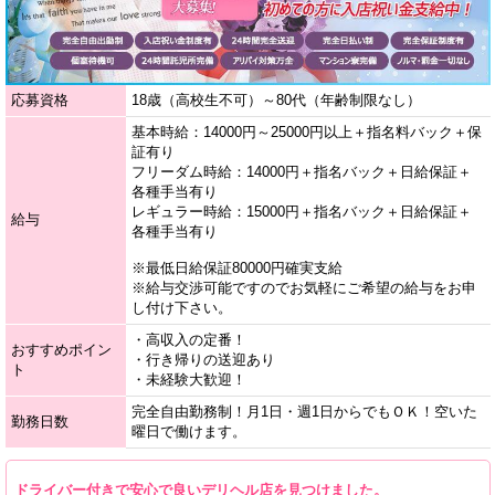
応募資格
18歳（高校生不可）～80代（年齢制限なし）
基本時給：14000円～25000円以上＋指名料バック＋保
証有り
フリーダム時給：14000円＋指名バック＋日給保証＋
各種手当有り
レギュラー時給：15000円＋指名バック＋日給保証＋
給与
各種手当有り
※最低日給保証80000円確実支給
※給与交渉可能ですのでお気軽にご希望の給与をお申
し付け下さい。
・高収入の定番！
おすすめポイン
・行き帰りの送迎あり
ト
・未経験大歓迎！
完全自由勤務制！月1日・週1日からでもＯＫ！空いた
勤務日数
曜日で働けます。
ドライバー付きで安心で良いデリヘル店を見つけました。