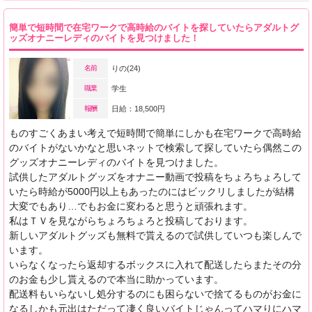
簡単で短時間で在宅ワークで高時給のバイトを探していたらアダルトグ
ッズオナニーレディのバイトを見つけました！
名前
りの(24)
職業
学生
報酬
日給：18,500円
ものすごくあまい考えで短時間で簡単にしかも在宅ワークで高時給
のバイトがないかなと思いネットで検索して探していたら偶然この
グッズオナニーレディのバイトを見つけました。
試供したアダルトグッズをオナニー動画で投稿をちょろちょろして
いたら時給が5000円以上もあったのにはビックリしましたが結構
大変でもあり…でもお金に変わると思うと頑張れます。
私はＴＶを見ながらちょろちょろと投稿しております。
新しいアダルトグッズも無料で貰えるので試供していつも楽しんで
います。
いらなくなったら返却するボックスに入れて配送したらまたその分
のお金も少し貰えるので本当に助かっています。
配送料もいらないし処分するのにも困らないで捨てるものがお金に
なるしかも元出はただって凄く良いバイトじゃんってハマりにハマ