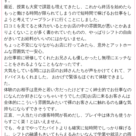
す。
最近、授業も大変で課題も増えてきたし、これから終活を始めたら
もっと働ける時間が限られてしまうので短時間で稼げるお仕事をし
ようと考えてソープランドに行くことにしました。
口コミを見てると体力がいるとかお店の中の雰囲気が悪いとかあま
りよくないことが多く書かれていたものの、やっぱりシフトの自由
がきいてお給料がいいのにはかないません。
ちょっと不安になりながらお店に行ってみたら、意外とアットホー
ムな雰囲気で一安心。
お仕事前に研修してくれたお兄さんも優しかったし無理にエッチな
ことをされるようなこともなかったです。
大気をしている間にはお店のお姉さんたちが声をかけてくれて、ア
ドバイスもくれました。 おかげで緊張もほぐれて体験できまし
た。
体験のお相手は意外と若い方だったけどすごく紳士的でお仕事なの
になんだか好きになっちゃいそうでした(笑)お店に来るお客さんは
全体的にこういう雰囲気みたいで裸のお客さんに触れるのも嫌な気
持ちにならずできそうです。
正直、一人当たりの接客時間が長めだし、プレイ中は体力も使うか
らすごく楽！とはいえません。
でも、今までやってたバイトよりも確実に短時間でしっかり稼げる
し、シフトの融通もきいてもらえるみたいなんで学業や就活との両