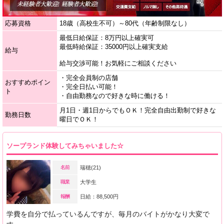
応募資格
18歳（高校生不可）～80代（年齢制限なし）
最低日給保証：8万円以上確実可
最低時給保証：35000円以上確実支給
給与
給与交渉可能！お気軽にご相談ください
・完全会員制の店舗
おすすめポイン
・完全日払い可能！
ト
・自由勤務なので好きな時に働ける！
月1日・週1日からでもＯＫ！完全自由出勤制で好きな
勤務日数
曜日でＯＫ！
ソープランド体験してみちゃいました☆
名前
瑞穂(21)
職業
大学生
報酬
日給：88,500円
学費を自分で払っているんですが、毎月のバイトがかなり大変で