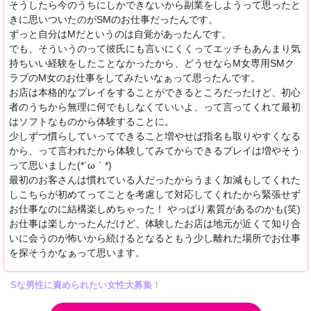
そうしたら今のうちにしかできないから副業をしようって思ったと
きに思いついたのがSMのお仕事だったんです。
ずっと自分はMだというのは自覚があったんです。
でも、そういうのって彼氏にも言いにくくってエッチもあんまり気
持ちいい経験をしたことなかったから、どうせならM女専用SMク
ラブのM女のお仕事をしてみたいなぁって思ったんです。
お店は本格的なプレイをすることができるところだったけど、初心
者のうちから無理に何でもしなくていいよ、って言ってくれて最初
はソフトなものから体験することに。
少しずつ慣らしていってできること増やせば指名も取りやすくなる
から、って言われたから体験してみてからできるプレイは増やそう
って思いました(*´ω｀*)
最初のお客さんは慣れている人だったからうまく加減もしてくれた
しこちらが初めてってことを考慮して対応してくれたから緊張せず
お仕事なのに結構楽しめちゃった！ やっぱり素質があるのかも(笑)
お仕事は楽しかったんだけど、体験したお店は地元が近くて知り合
いに会うのが怖いから続けるとなるともう少し離れた場所でお仕事
を探そうかなぁって思います。
Sな男性に責められたい女性大募集！