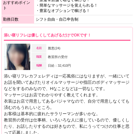
おすすめポイン
・簡単なマッサージを覚えられる！
ト
・豊富なオプションで稼げる！
勤務日数
シフト自由・自己申告制
添い寝リフレは優しくしてあげるだけでOKです！
名前
雅恵(24)
職業
教習所の受付
報酬
日給：32,410円
添い寝リフレカフェレディは一応風俗にはなりますが、一緒にいて
お話を聞いてあげたりオイルマッサージや指圧のボディマッサージ
などをするのみなので、Hなことなどは一切なしです。
マッサージはお店でわかりやすく教えてくれます。
衣装はお店で用意してあるパジャマなので、自分で用意しなくても
済むのもうれしいところ。
お客様は基本的に疲れたサラリーマンが多いかな。
教習所の受付は仕事柄、いろいろな人に接しているので、優しくし
たり、お話したりするのは好きなので、私にうってつけの仕事と思
って応募しました。