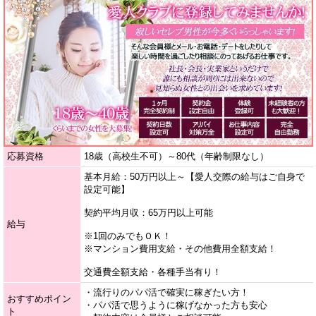
応募資格
18歳（高校生不可）～80代（年齢制限なし）
基本月給：50万円以上～【愛人交際の給与はご自身で
設定可能】
契約平均月収：65万円以上可能
給与
※1回のみでもＯＫ！
※マンション費用支給・その他費用全額支給！
交通費全額支給・各種手当有り！
・流行りのパパ活で確実に稼ぎたい方！
おすすめポイン
・パパ活で思うように稼げなかった方も安心
ト