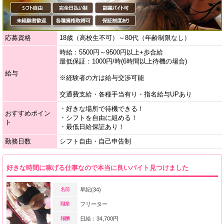
応募資格
18歳（高校生不可）～80代（年齢制限なし）
時給：5500円～9500円以上+歩合給
最低保証：1000円/時(6時間以上待機の場合)
給与
※経験者の方は給与交渉可能
交通費支給・各種手当有り・指名給与UPあり
・好きな場所で待機できる！
おすすめポイン
・シフトを自由に組める！
ト
・最低日給保証あり！
勤務日数
シフト自由・自己申告制
好きな時間に稼げる仕事なので本当に良いバイト見つけました
名前
早紀(34)
職業
フリーター
報酬
日給：34,700円