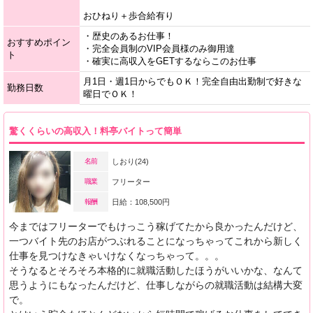
おひねり＋歩合給有り
・歴史のあるお仕事！
おすすめポイン
・完全会員制のVIP会員様のみ御用達
ト
・確実に高収入をGETするならこのお仕事
月1日・週1日からでもＯＫ！完全自由出勤制で好きな
勤務日数
曜日でＯＫ！
驚くくらいの高収入！料亭バイトって簡単
名前
しおり(24)
職業
フリーター
報酬
日給：108,500円
今まではフリーターでもけっこう稼げてたから良かったんだけど、
一つバイト先のお店がつぶれることになっちゃってこれから新しく
仕事を見つけなきゃいけなくなっちゃって。。。
そうなるとそろそろ本格的に就職活動したほうがいいかな、なんて
思うようにもなったんだけど、仕事しながらの就職活動は結構大変
で。