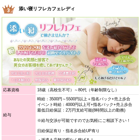
添い寝リフレカフェレディ
応募資格
18歳（高校生不可）～80代（年齢制限なし）
時給：3500円～5500円以上＋指名バック+売上歩合
イベント時給：4000円以上可+指名バック+売上歩合
最低日給保証：2万円支給可能(8時間以上の勤務)
給与
※給与交渉が可能ですのでお気軽にご相談下さい！
日給保証有り・指名歩合給UP有り
・派遣＆店舗で暇なく稼げる！