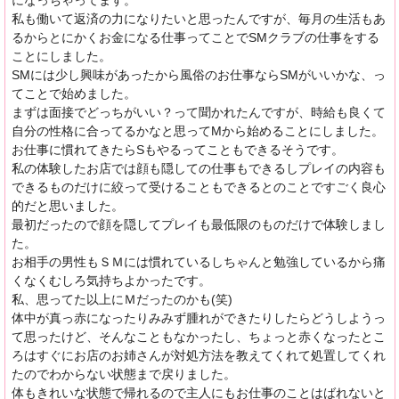
になっちゃってます。
私も働いて返済の力になりたいと思ったんですが、毎月の生活もあ
るからとにかくお金になる仕事ってことでSMクラブの仕事をする
ことにしました。
SMには少し興味があったから風俗のお仕事ならSMがいいかな、っ
てことで始めました。
まずは面接でどっちがいい？って聞かれたんですが、時給も良くて
自分の性格に合ってるかなと思ってMから始めることにしました。
お仕事に慣れてきたらSもやるってこともできるそうです。
私の体験したお店では顔も隠しての仕事もできるしプレイの内容も
できるものだけに絞って受けることもできるとのことですごく良心
的だと思いました。
最初だったので顔を隠してプレイも最低限のものだけで体験しまし
た。
お相手の男性もＳＭには慣れているしちゃんと勉強しているから痛
くなくむしろ気持ちよかったです。
私、思ってた以上にＭだったのかも(笑)
体中が真っ赤になったりみみず腫れができたりしたらどうしようっ
て思ったけど、そんなこともなかったし、ちょっと赤くなったとこ
ろはすぐにお店のお姉さんが対処方法を教えてくれて処置してくれ
たのでわからない状態まで戻りました。
体もきれいな状態で帰れるので主人にもお仕事のことはばれないと