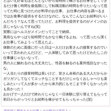
とはいえ貯金もほとんどないから短時間で稼げるお仕事をしてでき
るだけ働く時間を最低限にして転職活動の時間を作りたいなって思
ってた時に見つけたのが料亭のお仕事。 お仕事の内容を調べるま
ではお食事の提供をするだけなのに、なんでこんなにお給料がいい
んだろう？なんて思ってたけど、お料理を提供するのがメインのお
店じゃないんですね(笑)
実際にはヘルスがメインだってことで納得。
風俗ならやっぱり短時間でもかなり稼げるよね、って思ったら潔く
お仕事してみようって思えたよ。
体験のために面接に行った日は一人だけお客さんの接客するのでい
いって言われたんだけど、一人体験してみて思ったけどわたしこの
仕事嫌じゃないなって。
男の人に触れるのも大丈夫だし、性器を触るのも案外抵抗なかった
な。
一人当たりの接客時間は長いけど、皆さん余裕のある大人だからか
ガツガツしてなくてエッチなことするだけじゃなくおしゃべりも楽
しみたいって人が多かったから体力的にもそこまで辛くなかったの
も良かった！
おかげで一人だけで終わりじゃなく一日体験に切り替えてもらって
初日からがっつりとお給料を稼がせてもらっちゃった(笑)
長年続く歴史あるお仕事！その魅力は高収入！