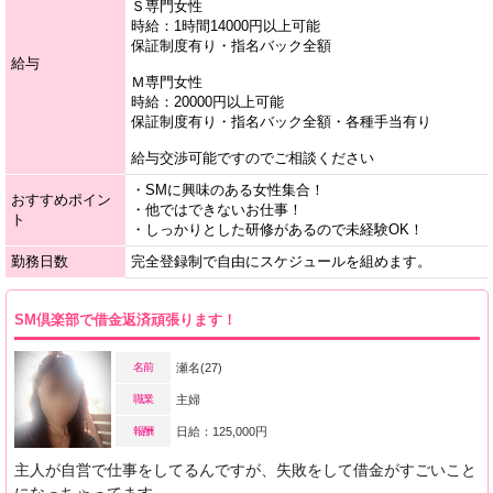
Ｓ専門女性
時給：1時間14000円以上可能
保証制度有り・指名バック全額
給与
Ｍ専門女性
時給：20000円以上可能
保証制度有り・指名バック全額・各種手当有り
給与交渉可能ですのでご相談ください
・SMに興味のある女性集合！
おすすめポイン
・他ではできないお仕事！
ト
・しっかりとした研修があるので未経験OK！
勤務日数
完全登録制で自由にスケジュールを組めます。
SM倶楽部で借金返済頑張ります！
名前
瀬名(27)
職業
主婦
報酬
日給：125,000円
主人が自営で仕事をしてるんですが、失敗をして借金がすごいこと