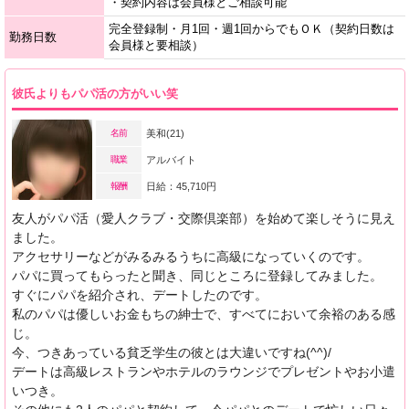
・契約内容は会員様とご相談可能
完全登録制・月1回・週1回からでもＯＫ（契約日数は
勤務日数
会員様と要相談）
彼氏よりもパパ活の方がいい笑
名前
美和(21)
職業
アルバイト
報酬
日給：45,710円
友人がパパ活（愛人クラブ・交際倶楽部）を始めて楽しそうに見え
ました。
アクセサリーなどがみるみるうちに高級になっていくのです。
パパに買ってもらったと聞き、同じところに登録してみました。
すぐにパパを紹介され、デートしたのです。
私のパパは優しいお金もちの紳士で、すべてにおいて余裕のある感
じ。
今、つきあっている貧乏学生の彼とは大違いですね(^^)/
デートは高級レストランやホテルのラウンジでプレゼントやお小遣
いつき。