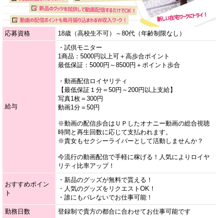
応募資格
18歳（高校生不可）～80代（年齢制限なし）
・試供モニター
1商品：5000円以上可＋高歩合ポイント
最低保証：5000円～8500円＋ポイント歩合
・動画配信ロイヤリティ
【最低保証１分＝50円～200円以上支給】
写真1枚＝300円
給与
動画1分＝50円
※動画の配信歩合はＵＰしたオナニー動画の総合視聴
時間と再生回数に応じて支払われます。
※貴女もセクシーライバーとして活動しませんか？
今流行の動画配信で手軽に稼げる！人気によりロイヤ
リティ比率アップ！
・新品のグッズが無料で貰える！
おすすめポイン
・人気のグッズをリクエストOK！
ト
・誰にもバレないでお仕事可能！
勤務日数
登録制で貴方の都合に合わせてお仕事可能です