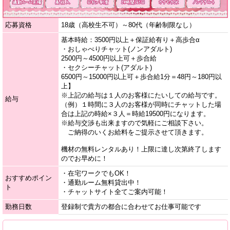
応募資格
18歳（高校生不可）～80代（年齢制限なし）
基本時給：3500円以上＋保証給有り＋高歩合α
・おしゃべりチャット(ノンアダルト)
2500円～4500円以上可＋歩合給
・セクシーチャット(アダルト)
6500円～15000円以上可＋歩合給1分＝48円～180円以
上】
※上記の給与は１人のお客様にたいしての給与です。
給与
（例）１時間に３人のお客様が同時にチャットした場
合は上記の時給×３人＝時給19500円になります。
※給与交渉も出来ますので気軽にご相談下さい。
ご納得のいくお給料をご提示させて頂きます。
機材の無料レンタルあり！上限に達し次第終了します
のでお早めに！
・在宅ワークでもOK！
おすすめポイン
・通勤ルーム無料貸出中！
ト
・チャットサイト全てご案内可能！
勤務日数
登録制で貴方の都合に合わせてお仕事可能です