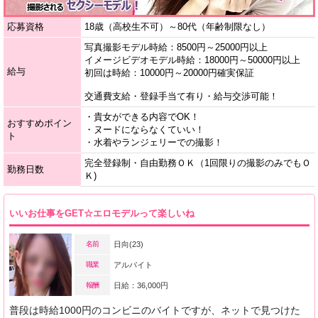
応募資格
18歳（高校生不可）～80代（年齢制限なし）
写真撮影モデル時給：8500円～25000円以上
イメージビデオモデル時給：18000円～50000円以上
給与
初回は時給：10000円～20000円確実保証
交通費支給・登録手当て有り・給与交渉可能！
・貴女ができる内容でOK！
おすすめポイン
・ヌードにならなくていい！
ト
・水着やランジェリーでの撮影！
完全登録制・自由勤務ＯＫ（1回限りの撮影のみでもＯ
勤務日数
Ｋ)
いいお仕事をGET☆エロモデルって楽しいね
名前
日向(23)
職業
アルバイト
報酬
日給：36,000円
普段は時給1000円のコンビニのバイトですが、ネットで見つけた