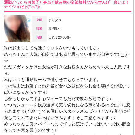
通勤だったらお菓子と弁当と飲み物が全部無料だからすんげー良いよ！
ナイショだょ(*´ω`*)♪
名前
まり(22)
職業
専門学生
報酬
日給：23,500円
私は顔出ししてお話チャットをいつもしています♪
めっちゃんこ人気が自分ではあると思っていますが自称です(^_-)-
☆
ただメガネをかけた女性が好きなお客さんからめちゃんこ人気です
ぅ♪
私はいつも通勤ルームで働かせてもらっています。
その理由はお菓子とお弁当が食べ放題だからお金も稼げてお腹いっ
ぱいになるからですぅ♪
しかもしかもですよぉジュースもただで飲み放題ですぅ♪
いつもジュースを飲み過ぎて売り切れになる事があるのでたまに怒
られますぅ( *´艸｀) でも優しいスタッフさんばかりだから直ぐに補
充してくれてまたいっぱい飲みますぅそして怒られますぅ♪
めっちゃんこ良いバイトなのでずっと続けていっぱいいっぱい貯金
をしてお家を買うのですぅ♪