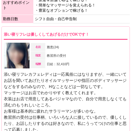
おすすめポイン
・簡単なマッサージを覚えられる！
ト
・豊富なオプションで稼げる！
勤務日数
シフト自由・自己申告制
添い寝リフレは優しくしてあげるだけでOKです！
名前
雅恵(24)
職業
教習所の受付
報酬
日給：32,410円
添い寝リフレカフェレディは一応風俗にはなりますが、一緒にいて
お話を聞いてあげたりオイルマッサージや指圧のボディマッサージ
などをするのみなので、Hなことなどは一切なしです。
マッサージはお店でわかりやすく教えてくれます。
衣装はお店で用意してあるパジャマなので、自分で用意しなくても
済むのもうれしいところ。
お客様は基本的に疲れたサラリーマンが多いかな。
教習所の受付は仕事柄、いろいろな人に接しているので、優しくし
たり、お話したりするのは好きなので、私にうってつけの仕事と思
って応募しました。