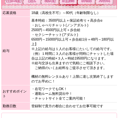
応募資格
18歳（高校生不可）～80代（年齢制限なし）
基本時給：3500円以上＋保証給有り＋高歩合α
・おしゃべりチャット(ノンアダルト)
2500円～4500円以上可＋歩合給
・セクシーチャット(アダルト)
6500円～15000円以上可＋歩合給1分＝48円～180円以
上】
※上記の給与は１人のお客様にたいしての給与です。
給与
（例）１時間に３人のお客様が同時にチャットした場
合は上記の時給×３人＝時給19500円になります。
※給与交渉も出来ますので気軽にご相談下さい。
ご納得のいくお給料をご提示させて頂きます。
機材の無料レンタルあり！上限に達し次第終了します
のでお早めに！
・在宅ワークでもOK！
おすすめポイン
・通勤ルーム無料貸出中！
ト
・チャットサイト全てご案内可能！
勤務日数
登録制で貴方の都合に合わせてお仕事可能です