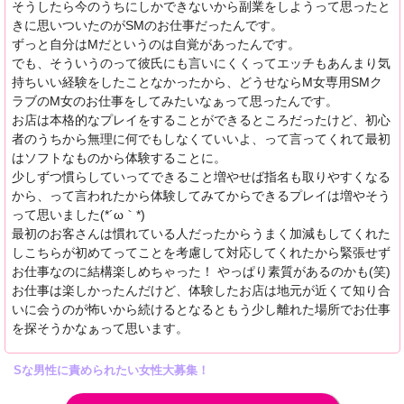
そうしたら今のうちにしかできないから副業をしようって思ったと
きに思いついたのがSMのお仕事だったんです。
ずっと自分はMだというのは自覚があったんです。
でも、そういうのって彼氏にも言いにくくってエッチもあんまり気
持ちいい経験をしたことなかったから、どうせならM女専用SMク
ラブのM女のお仕事をしてみたいなぁって思ったんです。
お店は本格的なプレイをすることができるところだったけど、初心
者のうちから無理に何でもしなくていいよ、って言ってくれて最初
はソフトなものから体験することに。
少しずつ慣らしていってできること増やせば指名も取りやすくなる
から、って言われたから体験してみてからできるプレイは増やそう
って思いました(*´ω｀*)
最初のお客さんは慣れている人だったからうまく加減もしてくれた
しこちらが初めてってことを考慮して対応してくれたから緊張せず
お仕事なのに結構楽しめちゃった！ やっぱり素質があるのかも(笑)
お仕事は楽しかったんだけど、体験したお店は地元が近くて知り合
いに会うのが怖いから続けるとなるともう少し離れた場所でお仕事
を探そうかなぁって思います。
Sな男性に責められたい女性大募集！