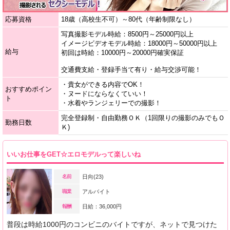
応募資格
18歳（高校生不可）～80代（年齢制限なし）
写真撮影モデル時給：8500円～25000円以上
イメージビデオモデル時給：18000円～50000円以上
給与
初回は時給：10000円～20000円確実保証
交通費支給・登録手当て有り・給与交渉可能！
・貴女ができる内容でOK！
おすすめポイン
・ヌードにならなくていい！
ト
・水着やランジェリーでの撮影！
完全登録制・自由勤務ＯＫ（1回限りの撮影のみでもＯ
勤務日数
Ｋ)
いいお仕事をGET☆エロモデルって楽しいね
名前
日向(23)
職業
アルバイト
報酬
日給：36,000円
普段は時給1000円のコンビニのバイトですが、ネットで見つけた