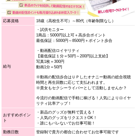
応募資格
18歳（高校生不可）～80代（年齢制限なし）
・試供モニター
1商品：5000円以上可＋高歩合ポイント
最低保証：5000円～8500円＋ポイント歩合
・動画配信ロイヤリティ
【最低保証１分＝50円～200円以上支給】
写真1枚＝300円
給与
動画1分＝50円
※動画の配信歩合はＵＰしたオナニー動画の総合視聴
時間と再生回数に応じて支払われます。
※貴女もセクシーライバーとして活動しませんか？
今流行の動画配信で手軽に稼げる！人気によりロイヤ
リティ比率アップ！
・新品のグッズが無料で貰える！
おすすめポイン
・人気のグッズをリクエストOK！
ト
・誰にもバレないでお仕事可能！
勤務日数
登録制で貴方の都合に合わせてお仕事可能です