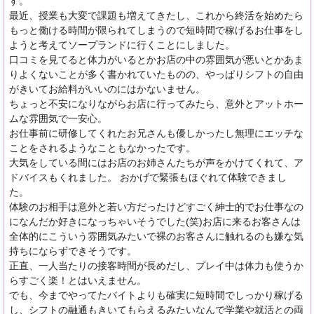
す。
最近、授業も大変で課題も増えてきたし、これから終活を始めたら
もっと働ける時間が限られてしまうので短時間で稼げるお仕事をし
ようと考えてソープランドに行くことにしました。
口コミを見てると体力がいるとかお店の中の雰囲気が悪いとかあま
りよくないことが多く書かれていたものの、やっぱりシフトの自由
がきいてお給料がいいのにはかないません。
ちょっと不安になりながらお店に行ってみたら、意外とアットホー
ムな雰囲気で一安心。
お仕事前に研修してくれたお兄さんも優しかったし無理にエッチな
ことをされるようなこともなかったです。
大気をしている間にはお店のお姉さんたちが声をかけてくれて、ア
ドバイスもくれました。 おかげで緊張もほぐれて体験できまし
た。
体験のお相手は意外と若い方だったけどすごく紳士的でお仕事なの
になんだか好きになっちゃいそうでした(笑)お店に来るお客さんは
全体的にこういう雰囲気みたいで裸のお客さんに触れるのも嫌な気
持ちにならずできそうです。
正直、一人当たりの接客時間が長めだし、プレイ中は体力も使うか
らすごく楽！とはいえません。
でも、今までやってたバイトよりも確実に短時間でしっかり稼げる
し、シフトの融通もきいてもらえるみたいなんで学業や就活との両