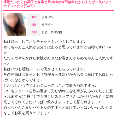
通勤だったらお菓子と弁当と飲み物が全部無料だからすんげー良いよ！
ナイショだょ(*´ω`*)♪
名前
まり(22)
職業
専門学生
報酬
日給：23,500円
私は顔出ししてお話チャットをいつもしています♪
めっちゃんこ人気が自分ではあると思っていますが自称です(^_-)-
☆
ただメガネをかけた女性が好きなお客さんからめちゃんこ人気です
ぅ♪
私はいつも通勤ルームで働かせてもらっています。
その理由はお菓子とお弁当が食べ放題だからお金も稼げてお腹いっ
ぱいになるからですぅ♪
しかもしかもですよぉジュースもただで飲み放題ですぅ♪
いつもジュースを飲み過ぎて売り切れになる事があるのでたまに怒
られますぅ( *´艸｀) でも優しいスタッフさんばかりだから直ぐに補
充してくれてまたいっぱい飲みますぅそして怒られますぅ♪
めっちゃんこ良いバイトなのでずっと続けていっぱいいっぱい貯金
をしてお家を買うのですぅ♪