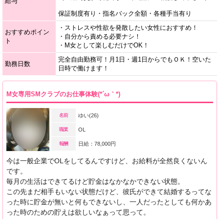
給与
保証制度有り・指名バック全額・各種手当有り
・ストレスや性欲を発散したい女性におすすめ！
おすすめポイン
・自分から責める必要ナシ！
ト
・M女として楽しむだけでOK！
完全自由勤務可！月1日・週1日からでもＯＫ！空いた
勤務日数
日時で働けます！
M女専用SMクラブのお仕事体験(*´ω｀*)
名前
ゆい(26)
職業
OL
報酬
日給：78,000円
今は一般企業でOLをしてるんですけど、お給料が全然良くないん
です。
毎月の生活はできてるけど貯金はなかなかできない状態。
この先まだ相手もいない状態だけど、彼氏ができて結婚するってな
った時に貯金が無いと何もできないし、一人だったとしても何かあ
った時のための貯えは欲しいなぁって思って。