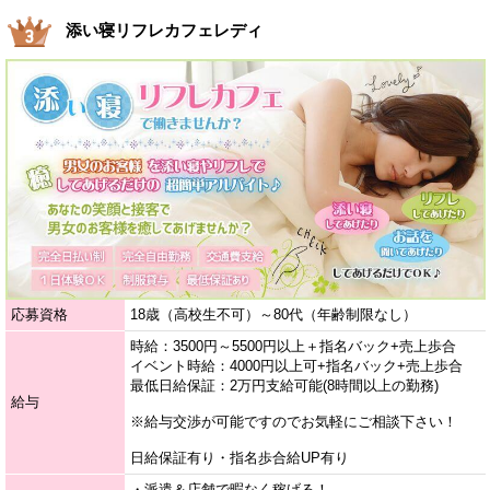
添い寝リフレカフェレディ
応募資格
18歳（高校生不可）～80代（年齢制限なし）
時給：3500円～5500円以上＋指名バック+売上歩合
イベント時給：4000円以上可+指名バック+売上歩合
最低日給保証：2万円支給可能(8時間以上の勤務)
給与
※給与交渉が可能ですのでお気軽にご相談下さい！
日給保証有り・指名歩合給UP有り
・派遣＆店舗で暇なく稼げる！