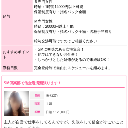
Ｓ専門女性
時給：1時間14000円以上可能
保証制度有り・指名バック全額
給与
Ｍ専門女性
時給：20000円以上可能
保証制度有り・指名バック全額・各種手当有り
給与交渉可能ですのでご相談ください
・SMに興味のある女性集合！
おすすめポイン
・他ではできないお仕事！
ト
・しっかりとした研修があるので未経験OK！
勤務日数
完全登録制で自由にスケジュールを組めます。
SM倶楽部で借金返済頑張ります！
名前
瀬名(27)
職業
主婦
報酬
日給：125,000円
主人が自営で仕事をしてるんですが、失敗をして借金がすごいこと