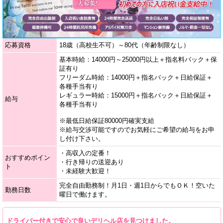
応募資格
18歳（高校生不可）～80代（年齢制限なし）
基本時給：14000円～25000円以上＋指名料バック＋保
証有り
フリーダム時給：14000円＋指名バック＋日給保証＋
各種手当有り
レギュラー時給：15000円＋指名バック＋日給保証＋
給与
各種手当有り
※最低日給保証80000円確実支給
※給与交渉可能ですのでお気軽にご希望の給与をお申
し付け下さい。
・高収入の定番！
おすすめポイン
・行き帰りの送迎あり
ト
・未経験大歓迎！
完全自由勤務制！月1日・週1日からでもＯＫ！空いた
勤務日数
曜日で働けます。
ドライバー付きで安心で良いデリヘル店を見つけました。