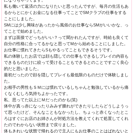
になっちゃってます。
私も働いて返済の力になりたいと思ったんですが、毎月の生活もあ
るからとにかくお金になる仕事ってことでSMクラブの仕事をする
ことにしました。
SMには少し興味があったから風俗のお仕事ならSMがいいかな、っ
てことで始めました。
まずは面接でどっちがいい？って聞かれたんですが、時給も良くて
自分の性格に合ってるかなと思ってMから始めることにしました。
お仕事に慣れてきたらSもやるってこともできるそうです。
私の体験したお店では顔も隠しての仕事もできるしプレイの内容も
できるものだけに絞って受けることもできるとのことですごく良心
的だと思いました。
最初だったので顔を隠してプレイも最低限のものだけで体験しまし
た。
お相手の男性もＳＭには慣れているしちゃんと勉強しているから痛
くなくむしろ気持ちよかったです。
私、思ってた以上にＭだったのかも(笑)
体中が真っ赤になったりみみず腫れができたりしたらどうしようっ
て思ったけど、そんなこともなかったし、ちょっと赤くなったとこ
ろはすぐにお店のお姉さんが対処方法を教えてくれて処置してくれ
たのでわからない状態まで戻りました。
体もきれいな状態で帰れるので主人にもお仕事のことはばれないと