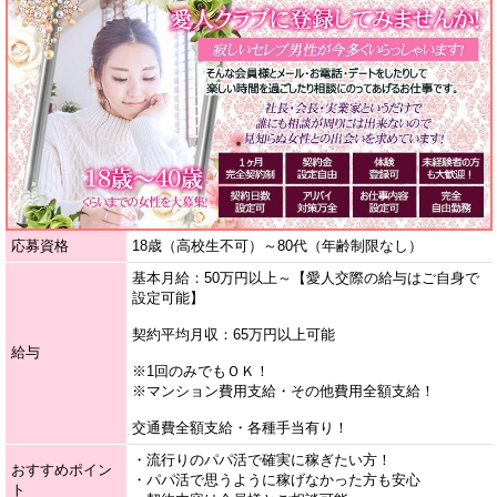
応募資格
18歳（高校生不可）～80代（年齢制限なし）
基本月給：50万円以上～【愛人交際の給与はご自身で
設定可能】
契約平均月収：65万円以上可能
給与
※1回のみでもＯＫ！
※マンション費用支給・その他費用全額支給！
交通費全額支給・各種手当有り！
・流行りのパパ活で確実に稼ぎたい方！
おすすめポイン
・パパ活で思うように稼げなかった方も安心
ト