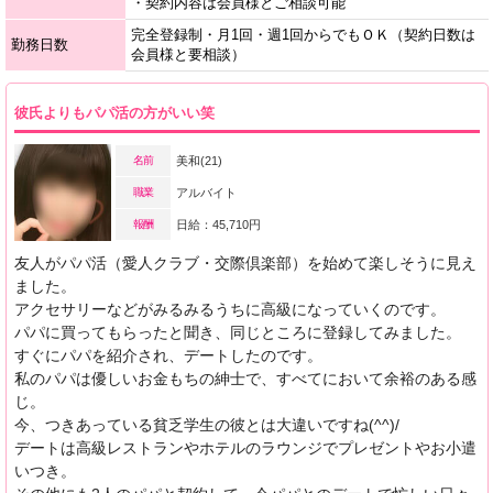
・契約内容は会員様とご相談可能
完全登録制・月1回・週1回からでもＯＫ（契約日数は
勤務日数
会員様と要相談）
彼氏よりもパパ活の方がいい笑
名前
美和(21)
職業
アルバイト
報酬
日給：45,710円
友人がパパ活（愛人クラブ・交際倶楽部）を始めて楽しそうに見え
ました。
アクセサリーなどがみるみるうちに高級になっていくのです。
パパに買ってもらったと聞き、同じところに登録してみました。
すぐにパパを紹介され、デートしたのです。
私のパパは優しいお金もちの紳士で、すべてにおいて余裕のある感
じ。
今、つきあっている貧乏学生の彼とは大違いですね(^^)/
デートは高級レストランやホテルのラウンジでプレゼントやお小遣
いつき。