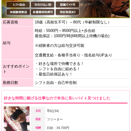
応募資格
18歳（高校生不可）～80代（年齢制限なし）
時給：5500円～9500円以上+歩合給
最低保証：1000円/時(6時間以上待機の場合)
給与
※経験者の方は給与交渉可能
交通費支給・各種手当有り・指名給与UPあり
・好きな場所で待機できる！
おすすめポイン
・シフトを自由に組める！
ト
・最低日給保証あり！
勤務日数
シフト自由・自己申告制
好きな時間に稼げる仕事なので本当に良いバイト見つけました
名前
早紀(34)
職業
フリーター
報酬
日給：34,700円