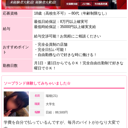
応募資格
18歳（高校生不可）～80代（年齢制限なし）
最低日給保証：8万円以上確実可
最低時給保証：35000円以上確実支給
給与
給与交渉可能！お気軽にご相談ください
・完全会員制の店舗
おすすめポイン
・完全日払い可能！
ト
・自由勤務なので好きな時に働ける！
月1日・週1日からでもＯＫ！完全自由出勤制で好きな
勤務日数
曜日でＯＫ！
ソープランド体験してみちゃいました☆
名前
瑞穂(21)
職業
大学生
報酬
日給：88,500円
学費を自分で払っているんですが、毎月のバイトがかなり大変で