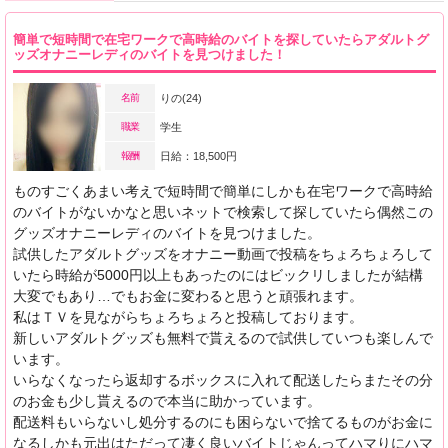
簡単で短時間で在宅ワークで高時給のバイトを探していたらアダルトグ
ッズオナニーレディのバイトを見つけました！
名前
りの(24)
職業
学生
報酬
日給：18,500円
ものすごくあまい考えで短時間で簡単にしかも在宅ワークで高時給
のバイトがないかなと思いネットで検索して探していたら偶然この
グッズオナニーレディのバイトを見つけました。
試供したアダルトグッズをオナニー動画で投稿をちょろちょろして
いたら時給が5000円以上もあったのにはビックリしましたが結構
大変でもあり…でもお金に変わると思うと頑張れます。
私はＴＶを見ながらちょろちょろと投稿しております。
新しいアダルトグッズも無料で貰えるので試供していつも楽しんで
います。
いらなくなったら返却するボックスに入れて配送したらまたその分
のお金も少し貰えるので本当に助かっています。
配送料もいらないし処分するのにも困らないで捨てるものがお金に
なるしかも元出はただって凄く良いバイトじゃんってハマりにハマ