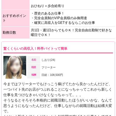
おひねり＋歩合給有り
・歴史のあるお仕事！
おすすめポイン
・完全会員制のVIP会員様のみ御用達
ト
・確実に高収入をGETするならこのお仕事
月1日・週1日からでもＯＫ！完全自由出勤制で好きな
勤務日数
曜日でＯＫ！
驚くくらいの高収入！料亭バイトって簡単
名前
しおり(24)
職業
フリーター
報酬
日給：108,500円
今まではフリーターでもけっこう稼げてたから良かったんだけど、
一つバイト先のお店がつぶれることになっちゃってこれから新しく
仕事を見つけなきゃいけなくなっちゃって。。。
そうなるとそろそろ本格的に就職活動したほうがいいかな、なんて
思うようにもなったんだけど、仕事しながらの就職活動は結構大変
で。