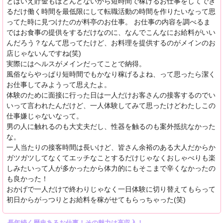
とはいえ貯金もほとんどないから短時間で稼げるお仕事をしてでき
るだけ働く時間を最低限にして転職活動の時間を作りたいなって思
ってた時に見つけたのが料亭のお仕事。 お仕事の内容を調べるま
ではお食事の提供をするだけなのに、なんでこんなにお給料がいい
んだろう？なんて思ってたけど、お料理を提供するのがメインのお
店じゃないんですね(笑)
実際にはヘルスがメインだってことで納得。
風俗ならやっぱり短時間でもかなり稼げるよね、って思ったら潔く
お仕事してみようって思えたよ。
体験のために面接に行った日は一人だけお客さんの接客するのでい
いって言われたんだけど、一人体験してみて思ったけどわたしこの
仕事嫌じゃないなって。
男の人に触れるのも大丈夫だし、性器を触るのも案外抵抗なかった
な。
一人当たりの接客時間は長いけど、皆さん余裕のある大人だからか
ガツガツしてなくてエッチなことするだけじゃなくおしゃべりも楽
しみたいって人が多かったから体力的にもそこまで辛くなかったの
も良かった！
おかげで一人だけで終わりじゃなく一日体験に切り替えてもらって
初日からがっつりとお給料を稼がせてもらっちゃった(笑)
長年続く歴史あるお仕事！その魅力は高収入！