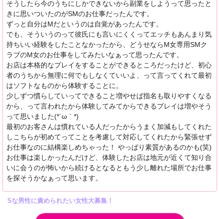
そうしたら今のうちにしかできないから副業をしようって思ったと
きに思いついたのがSMのお仕事だったんです。
ずっと自分はMだというのは自覚があったんです。
でも、そういうのって彼氏にも言いにくくってエッチもあんまり気
持ちいい経験をしたことなかったから、どうせならM女専用SMク
ラブのM女のお仕事をしてみたいなぁって思ったんです。
お店は本格的なプレイをすることができるところだったけど、初心
者のうちから無理に何でもしなくていいよ、って言ってくれて最初
はソフトなものから体験することに。
少しずつ慣らしていってできること増やせば指名も取りやすくなる
から、って言われたから体験してみてからできるプレイは増やそう
って思いました(*´ω｀*)
最初のお客さんは慣れている人だったからうまく加減もしてくれた
しこちらが初めてってことを考慮して対応してくれたから緊張せず
お仕事なのに結構楽しめちゃった！ やっぱり素質があるのかも(笑)
お仕事は楽しかったんだけど、体験したお店は地元が近くて知り合
いに会うのが怖いから続けるとなるともう少し離れた場所でお仕事
を探そうかなぁって思います。
Sな男性に責められたい女性大募集！