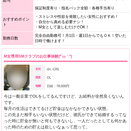
給与
保証制度有り・指名バック全額・各種手当有り
・ストレスや性欲を発散したい女性におすすめ！
おすすめポイン
・自分から責める必要ナシ！
ト
・M女として楽しむだけでOK！
完全自由勤務可！月1日・週1日からでもＯＫ！空いた
勤務日数
日時で働けます！
M女専用SMクラブのお仕事体験(*´ω｀*)
名前
ゆい(26)
職業
OL
報酬
日給：78,000円
今は一般企業でOLをしてるんですけど、お給料が全然良くないん
です。
毎月の生活はできてるけど貯金はなかなかできない状態。
この先まだ相手もいない状態だけど、彼氏ができて結婚するってな
った時に貯金が無いと何もできないし、一人だったとしても何かあ
った時のための貯えは欲しいなぁって思って。