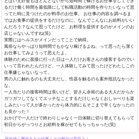
とはいえ貯金もほとんどないから短時間で稼げるお仕事をしてでき
るだけ働く時間を最低限にして転職活動の時間を作りたいなって思
ってた時に見つけたのが料亭のお仕事。 お仕事の内容を調べるま
ではお食事の提供をするだけなのに、なんでこんなにお給料がいい
んだろう？なんて思ってたけど、お料理を提供するのがメインのお
店じゃないんですね(笑)
実際にはヘルスがメインだってことで納得。
風俗ならやっぱり短時間でもかなり稼げるよね、って思ったら潔く
お仕事してみようって思えたよ。
体験のために面接に行った日は一人だけお客さんの接客するのでい
いって言われたんだけど、一人体験してみて思ったけどわたしこの
仕事嫌じゃないなって。
男の人に触れるのも大丈夫だし、性器を触るのも案外抵抗なかった
な。
一人当たりの接客時間は長いけど、皆さん余裕のある大人だからか
ガツガツしてなくてエッチなことするだけじゃなくおしゃべりも楽
しみたいって人が多かったから体力的にもそこまで辛くなかったの
も良かった！
おかげで一人だけで終わりじゃなく一日体験に切り替えてもらって
初日からがっつりとお給料を稼がせてもらっちゃった(笑)
長年続く歴史あるお仕事！その魅力は高収入！