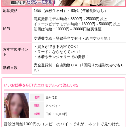
応募資格
18歳（高校生不可）～80代（年齢制限なし）
写真撮影モデル時給：8500円～25000円以上
イメージビデオモデル時給：18000円～50000円以上
給与
初回は時給：10000円～20000円確実保証
交通費支給・登録手当て有り・給与交渉可能！
・貴女ができる内容でOK！
おすすめポイン
・ヌードにならなくていい！
ト
・水着やランジェリーでの撮影！
完全登録制・自由勤務ＯＫ（1回限りの撮影のみでもＯ
勤務日数
Ｋ)
いいお仕事をGET☆エロモデルって楽しいね
名前
日向(23)
職業
アルバイト
報酬
日給：36,000円
普段は時給1000円のコンビニのバイトですが、ネットで見つけた