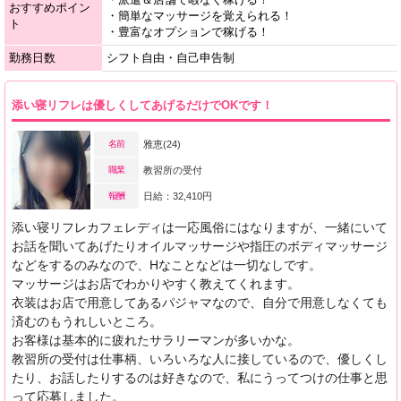
おすすめポイン
・簡単なマッサージを覚えられる！
ト
・豊富なオプションで稼げる！
勤務日数
シフト自由・自己申告制
添い寝リフレは優しくしてあげるだけでOKです！
名前
雅恵(24)
職業
教習所の受付
報酬
日給：32,410円
添い寝リフレカフェレディは一応風俗にはなりますが、一緒にいて
お話を聞いてあげたりオイルマッサージや指圧のボディマッサージ
などをするのみなので、Hなことなどは一切なしです。
マッサージはお店でわかりやすく教えてくれます。
衣装はお店で用意してあるパジャマなので、自分で用意しなくても
済むのもうれしいところ。
お客様は基本的に疲れたサラリーマンが多いかな。
教習所の受付は仕事柄、いろいろな人に接しているので、優しくし
たり、お話したりするのは好きなので、私にうってつけの仕事と思
って応募しました。