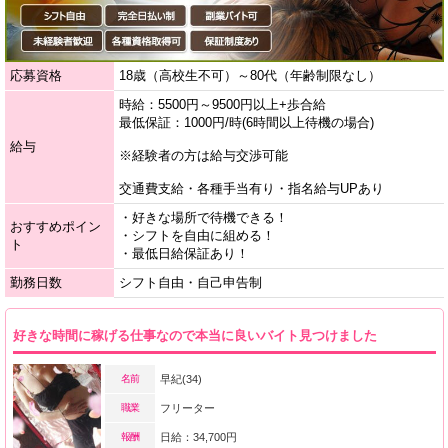
応募資格
18歳（高校生不可）～80代（年齢制限なし）
時給：5500円～9500円以上+歩合給
最低保証：1000円/時(6時間以上待機の場合)
給与
※経験者の方は給与交渉可能
交通費支給・各種手当有り・指名給与UPあり
・好きな場所で待機できる！
おすすめポイン
・シフトを自由に組める！
ト
・最低日給保証あり！
勤務日数
シフト自由・自己申告制
好きな時間に稼げる仕事なので本当に良いバイト見つけました
名前
早紀(34)
職業
フリーター
報酬
日給：34,700円