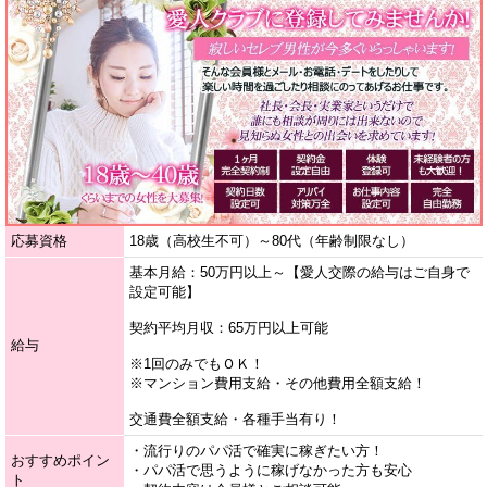
応募資格
18歳（高校生不可）～80代（年齢制限なし）
基本月給：50万円以上～【愛人交際の給与はご自身で
設定可能】
契約平均月収：65万円以上可能
給与
※1回のみでもＯＫ！
※マンション費用支給・その他費用全額支給！
交通費全額支給・各種手当有り！
・流行りのパパ活で確実に稼ぎたい方！
おすすめポイン
・パパ活で思うように稼げなかった方も安心
ト