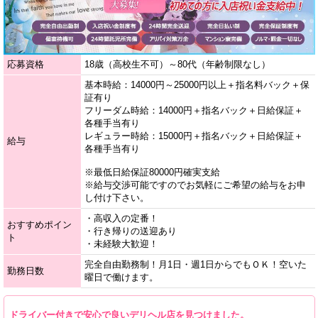
応募資格
18歳（高校生不可）～80代（年齢制限なし）
基本時給：14000円～25000円以上＋指名料バック＋保
証有り
フリーダム時給：14000円＋指名バック＋日給保証＋
各種手当有り
レギュラー時給：15000円＋指名バック＋日給保証＋
給与
各種手当有り
※最低日給保証80000円確実支給
※給与交渉可能ですのでお気軽にご希望の給与をお申
し付け下さい。
・高収入の定番！
おすすめポイン
・行き帰りの送迎あり
ト
・未経験大歓迎！
完全自由勤務制！月1日・週1日からでもＯＫ！空いた
勤務日数
曜日で働けます。
ドライバー付きで安心で良いデリヘル店を見つけました。