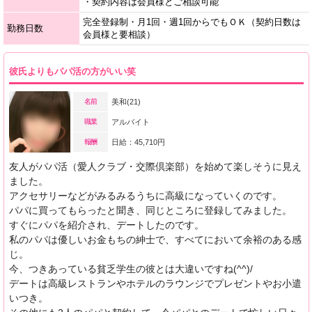
・契約内容は会員様とご相談可能
完全登録制・月1回・週1回からでもＯＫ（契約日数は
勤務日数
会員様と要相談）
彼氏よりもパパ活の方がいい笑
名前
美和(21)
職業
アルバイト
報酬
日給：45,710円
友人がパパ活（愛人クラブ・交際倶楽部）を始めて楽しそうに見え
ました。
アクセサリーなどがみるみるうちに高級になっていくのです。
パパに買ってもらったと聞き、同じところに登録してみました。
すぐにパパを紹介され、デートしたのです。
私のパパは優しいお金もちの紳士で、すべてにおいて余裕のある感
じ。
今、つきあっている貧乏学生の彼とは大違いですね(^^)/
デートは高級レストランやホテルのラウンジでプレゼントやお小遣
いつき。