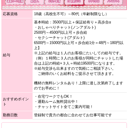
応募資格
18歳（高校生不可）～80代（年齢制限なし）
基本時給：3500円以上＋保証給有り＋高歩合α
・おしゃべりチャット(ノンアダルト)
2500円～4500円以上可＋歩合給
・セクシーチャット(アダルト)
6500円～15000円以上可＋歩合給1分＝48円～180円以
上】
※上記の給与は１人のお客様にたいしての給与です。
給与
（例）１時間に３人のお客様が同時にチャットした場
合は上記の時給×３人＝時給19500円になります。
※給与交渉も出来ますので気軽にご相談下さい。
ご納得のいくお給料をご提示させて頂きます。
機材の無料レンタルあり！上限に達し次第終了します
のでお早めに！
・在宅ワークでもOK！
おすすめポイン
・通勤ルーム無料貸出中！
ト
・チャットサイト全てご案内可能！
勤務日数
登録制で貴方の都合に合わせてお仕事可能です