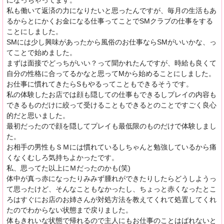
になっちゃってます。
私も働いて返済の力になりたいと思ったんですが、毎月の生活もあ
るからとにかくお金になる仕事ってことでSMクラブの仕事をする
ことにしました。
SMには少し興味があったから風俗のお仕事ならSMがいいかな、っ
てことで始めました。
まずは面接でどっちがいい？って聞かれたんですが、時給も良くて
自分の性格に合ってるかなと思ってMから始めることにしました。
お仕事に慣れてきたらSもやるってこともできるそうです。
私の体験したお店では顔も隠しての仕事もできるしプレイの内容も
できるものだけに絞って受けることもできるとのことですごく良心
的だと思いました。
最初だったので顔を隠してプレイも最低限のものだけで体験しまし
た。
お相手の男性もＳＭには慣れているしちゃんと勉強しているから痛
くなくむしろ気持ちよかったです。
私、思ってた以上にＭだったのかも(笑)
体中が真っ赤になったりみみず腫れができたりしたらどうしようっ
て思ったけど、そんなこともなかったし、ちょっと赤くなったとこ
ろはすぐにお店のお姉さんが対処方法を教えてくれて処置してくれ
たのでわからない状態まで戻りました。
体もきれいな状態で帰れるので主人にもお仕事のことはばれないと