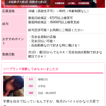
応募資格
18歳（高校生不可）～80代（年齢制限なし）
最低日給保証：8万円以上確実可
最低時給保証：35000円以上確実支給
給与
給与交渉可能！お気軽にご相談ください
・完全会員制の店舗
おすすめポイン
・完全日払い可能！
ト
・自由勤務なので好きな時に働ける！
月1日・週1日からでもＯＫ！完全自由出勤制で好きな
勤務日数
曜日でＯＫ！
ソープランド体験してみちゃいました☆
名前
瑞穂(21)
職業
大学生
報酬
日給：88,500円
学費を自分で払っているんですが、毎月のバイトがかなり大変で