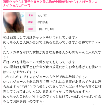
通勤だったらお菓子と弁当と飲み物が全部無料だからすんげー良いよ！
ナイショだょ(*´ω`*)♪
名前
まり(22)
職業
専門学生
報酬
日給：23,500円
私は顔出ししてお話チャットをいつもしています♪
めっちゃんこ人気が自分ではあると思っていますが自称です(^_-)-
☆
ただメガネをかけた女性が好きなお客さんからめちゃんこ人気です
ぅ♪
私はいつも通勤ルームで働かせてもらっています。
その理由はお菓子とお弁当が食べ放題だからお金も稼げてお腹いっ
ぱいになるからですぅ♪
しかもしかもですよぉジュースもただで飲み放題ですぅ♪
いつもジュースを飲み過ぎて売り切れになる事があるのでたまに怒
られますぅ( *´艸｀) でも優しいスタッフさんばかりだから直ぐに補
充してくれてまたいっぱい飲みますぅそして怒られますぅ♪
めっちゃんこ良いバイトなのでずっと続けていっぱいいっぱい貯金
をしてお家を買うのですぅ♪