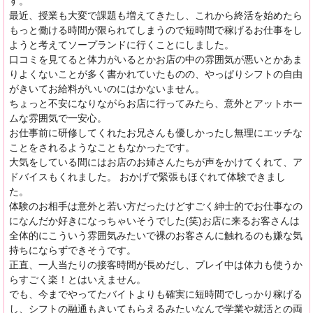
す。
最近、授業も大変で課題も増えてきたし、これから終活を始めたら
もっと働ける時間が限られてしまうので短時間で稼げるお仕事をし
ようと考えてソープランドに行くことにしました。
口コミを見てると体力がいるとかお店の中の雰囲気が悪いとかあま
りよくないことが多く書かれていたものの、やっぱりシフトの自由
がきいてお給料がいいのにはかないません。
ちょっと不安になりながらお店に行ってみたら、意外とアットホー
ムな雰囲気で一安心。
お仕事前に研修してくれたお兄さんも優しかったし無理にエッチな
ことをされるようなこともなかったです。
大気をしている間にはお店のお姉さんたちが声をかけてくれて、ア
ドバイスもくれました。 おかげで緊張もほぐれて体験できまし
た。
体験のお相手は意外と若い方だったけどすごく紳士的でお仕事なの
になんだか好きになっちゃいそうでした(笑)お店に来るお客さんは
全体的にこういう雰囲気みたいで裸のお客さんに触れるのも嫌な気
持ちにならずできそうです。
正直、一人当たりの接客時間が長めだし、プレイ中は体力も使うか
らすごく楽！とはいえません。
でも、今までやってたバイトよりも確実に短時間でしっかり稼げる
し、シフトの融通もきいてもらえるみたいなんで学業や就活との両