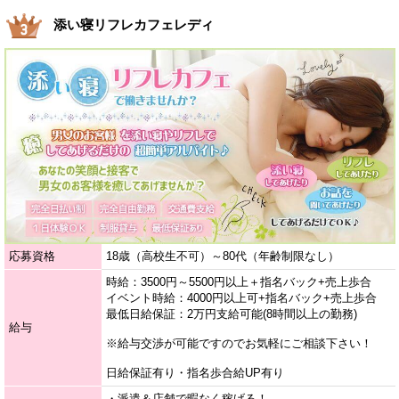
添い寝リフレカフェレディ
応募資格
18歳（高校生不可）～80代（年齢制限なし）
時給：3500円～5500円以上＋指名バック+売上歩合
イベント時給：4000円以上可+指名バック+売上歩合
最低日給保証：2万円支給可能(8時間以上の勤務)
給与
※給与交渉が可能ですのでお気軽にご相談下さい！
日給保証有り・指名歩合給UP有り
・派遣＆店舗で暇なく稼げる！