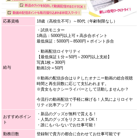
応募資格
18歳（高校生不可）～80代（年齢制限なし）
・試供モニター
1商品：5000円以上可＋高歩合ポイント
最低保証：5000円～8500円＋ポイント歩合
・動画配信ロイヤリティ
【最低保証１分＝50円～200円以上支給】
写真1枚＝300円
給与
動画1分＝50円
※動画の配信歩合はＵＰしたオナニー動画の総合視聴
時間と再生回数に応じて支払われます。
※貴女もセクシーライバーとして活動しませんか？
今流行の動画配信で手軽に稼げる！人気によりロイヤ
リティ比率アップ！
・新品のグッズが無料で貰える！
おすすめポイン
・人気のグッズをリクエストOK！
ト
・誰にもバレないでお仕事可能！
勤務日数
登録制で貴方の都合に合わせてお仕事可能です