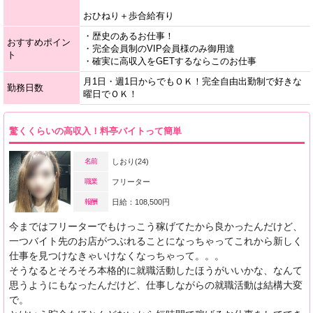
おひねり＋歩合給有り
・歴史のあるお仕事！
おすすめポイン
・完全会員制のVIP会員様のみ御用達
ト
・確実に高収入をGETするならこのお仕事
月1日・週1日からでもＯＫ！完全自由出勤制で好きな
勤務日数
曜日でＯＫ！
驚くくらいの高収入！料亭バイトって簡単
名前
しおり(24)
職業
フリーター
報酬
日給：108,500円
今まではフリーターでもけっこう稼げてたから良かったんだけど、
一つバイト先のお店がつぶれることになっちゃってこれから新しく
仕事を見つけなきゃいけなくなっちゃって。。。
そうなるとそろそろ本格的に就職活動したほうがいいかな、なんて
思うようにもなったんだけど、仕事しながらの就職活動は結構大変
で。