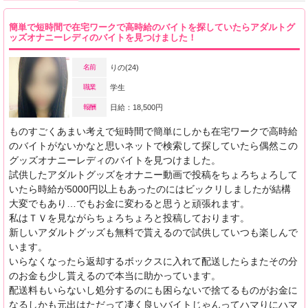
簡単で短時間で在宅ワークで高時給のバイトを探していたらアダルトグ
ッズオナニーレディのバイトを見つけました！
名前
りの(24)
職業
学生
報酬
日給：18,500円
ものすごくあまい考えで短時間で簡単にしかも在宅ワークで高時給
のバイトがないかなと思いネットで検索して探していたら偶然この
グッズオナニーレディのバイトを見つけました。
試供したアダルトグッズをオナニー動画で投稿をちょろちょろして
いたら時給が5000円以上もあったのにはビックリしましたが結構
大変でもあり…でもお金に変わると思うと頑張れます。
私はＴＶを見ながらちょろちょろと投稿しております。
新しいアダルトグッズも無料で貰えるので試供していつも楽しんで
います。
いらなくなったら返却するボックスに入れて配送したらまたその分
のお金も少し貰えるので本当に助かっています。
配送料もいらないし処分するのにも困らないで捨てるものがお金に
なるしかも元出はただって凄く良いバイトじゃんってハマりにハマ