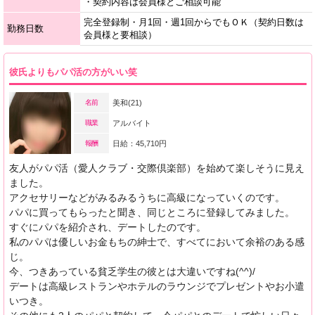
・契約内容は会員様とご相談可能
完全登録制・月1回・週1回からでもＯＫ（契約日数は
勤務日数
会員様と要相談）
彼氏よりもパパ活の方がいい笑
名前
美和(21)
職業
アルバイト
報酬
日給：45,710円
友人がパパ活（愛人クラブ・交際倶楽部）を始めて楽しそうに見え
ました。
アクセサリーなどがみるみるうちに高級になっていくのです。
パパに買ってもらったと聞き、同じところに登録してみました。
すぐにパパを紹介され、デートしたのです。
私のパパは優しいお金もちの紳士で、すべてにおいて余裕のある感
じ。
今、つきあっている貧乏学生の彼とは大違いですね(^^)/
デートは高級レストランやホテルのラウンジでプレゼントやお小遣
いつき。