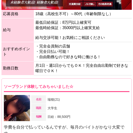
応募資格
18歳（高校生不可）～80代（年齢制限なし）
最低日給保証：8万円以上確実可
最低時給保証：35000円以上確実支給
給与
給与交渉可能！お気軽にご相談ください
・完全会員制の店舗
おすすめポイン
・完全日払い可能！
ト
・自由勤務なので好きな時に働ける！
月1日・週1日からでもＯＫ！完全自由出勤制で好きな
勤務日数
曜日でＯＫ！
ソープランド体験してみちゃいました☆
名前
瑞穂(21)
職業
大学生
報酬
日給：88,500円
学費を自分で払っているんですが、毎月のバイトがかなり大変で