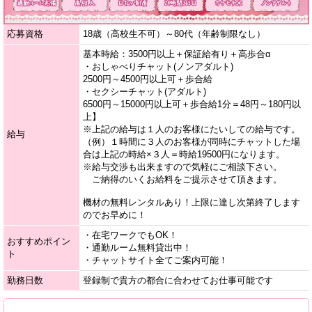
応募資格
18歳（高校生不可）～80代（年齢制限なし）
基本時給：3500円以上＋保証給有り＋高歩合α
・おしゃべりチャット(ノンアダルト)
2500円～4500円以上可＋歩合給
・セクシーチャット(アダルト)
6500円～15000円以上可＋歩合給1分＝48円～180円以
上】
※上記の給与は１人のお客様にたいしての給与です。
給与
（例）１時間に３人のお客様が同時にチャットした場
合は上記の時給×３人＝時給19500円になります。
※給与交渉も出来ますので気軽にご相談下さい。
ご納得のいくお給料をご提示させて頂きます。
機材の無料レンタルあり！上限に達し次第終了します
のでお早めに！
・在宅ワークでもOK！
おすすめポイン
・通勤ルーム無料貸出中！
ト
・チャットサイト全てご案内可能！
勤務日数
登録制で貴方の都合に合わせてお仕事可能です