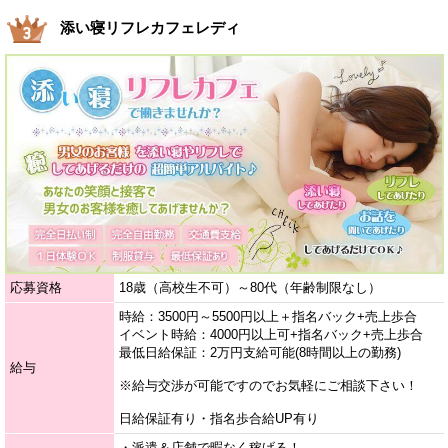
添い寝リフレカフェレディ
応募資格
18歳（高校生不可）～80代（年齢制限なし）
時給：3500円～5500円以上＋指名バック+売上歩合
イベント時給：4000円以上可+指名バック+売上歩合
最低日給保証：2万円支給可能(8時間以上の勤務)
給与
※給与交渉が可能ですのでお気軽にご相談下さい！
日給保証有り・指名歩合給UP有り
・派遣＆店舗で暇なく稼げる！