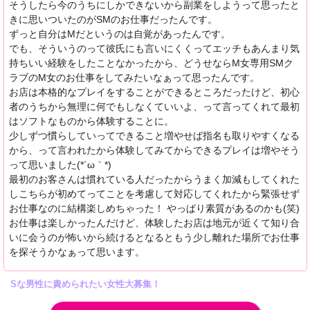
そうしたら今のうちにしかできないから副業をしようって思ったと
きに思いついたのがSMのお仕事だったんです。
ずっと自分はMだというのは自覚があったんです。
でも、そういうのって彼氏にも言いにくくってエッチもあんまり気
持ちいい経験をしたことなかったから、どうせならM女専用SMク
ラブのM女のお仕事をしてみたいなぁって思ったんです。
お店は本格的なプレイをすることができるところだったけど、初心
者のうちから無理に何でもしなくていいよ、って言ってくれて最初
はソフトなものから体験することに。
少しずつ慣らしていってできること増やせば指名も取りやすくなる
から、って言われたから体験してみてからできるプレイは増やそう
って思いました(*´ω｀*)
最初のお客さんは慣れている人だったからうまく加減もしてくれた
しこちらが初めてってことを考慮して対応してくれたから緊張せず
お仕事なのに結構楽しめちゃった！ やっぱり素質があるのかも(笑)
お仕事は楽しかったんだけど、体験したお店は地元が近くて知り合
いに会うのが怖いから続けるとなるともう少し離れた場所でお仕事
を探そうかなぁって思います。
Sな男性に責められたい女性大募集！