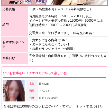
応募資格
18歳（高校生不可）～80代（年齢制限なし）
写真撮影モデル時給：8500円～25000円以上
イメージビデオモデル時給：18000円～50000円以上
給与
初回は時給：10000円～20000円確実保証
交通費支給・登録手当て有り・給与交渉可能！
・貴女ができる内容でOK！
おすすめポイン
・ヌードにならなくていい！
ト
・水着やランジェリーでの撮影！
完全登録制・自由勤務ＯＫ（1回限りの撮影のみでもＯ
勤務日数
Ｋ)
いいお仕事をGET☆エロモデルって楽しいね
名前
日向(23)
職業
アルバイト
報酬
日給：36,000円
普段は時給1000円のコンビニのバイトですが、ネットで見つけた