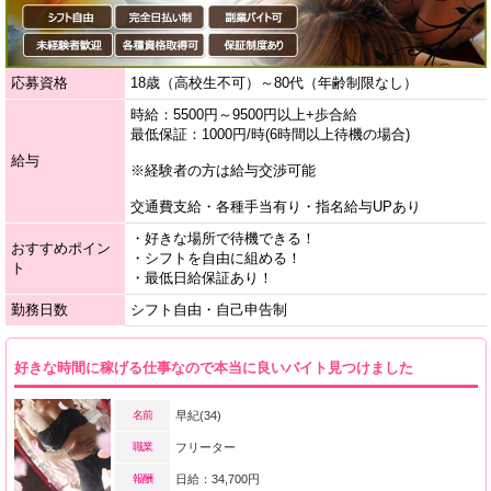
応募資格
18歳（高校生不可）～80代（年齢制限なし）
時給：5500円～9500円以上+歩合給
最低保証：1000円/時(6時間以上待機の場合)
給与
※経験者の方は給与交渉可能
交通費支給・各種手当有り・指名給与UPあり
・好きな場所で待機できる！
おすすめポイン
・シフトを自由に組める！
ト
・最低日給保証あり！
勤務日数
シフト自由・自己申告制
好きな時間に稼げる仕事なので本当に良いバイト見つけました
名前
早紀(34)
職業
フリーター
報酬
日給：34,700円