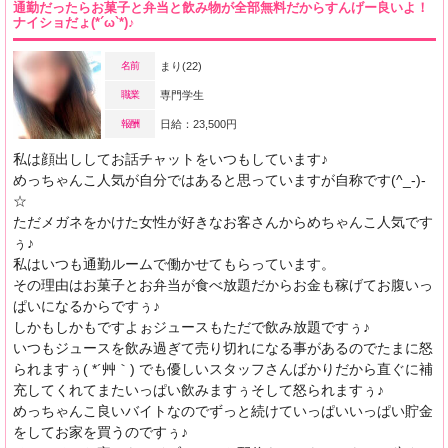
通勤だったらお菓子と弁当と飲み物が全部無料だからすんげー良いよ！
ナイショだょ(*´ω`*)♪
名前
まり(22)
職業
専門学生
報酬
日給：23,500円
私は顔出ししてお話チャットをいつもしています♪
めっちゃんこ人気が自分ではあると思っていますが自称です(^_-)-
☆
ただメガネをかけた女性が好きなお客さんからめちゃんこ人気です
ぅ♪
私はいつも通勤ルームで働かせてもらっています。
その理由はお菓子とお弁当が食べ放題だからお金も稼げてお腹いっ
ぱいになるからですぅ♪
しかもしかもですよぉジュースもただで飲み放題ですぅ♪
いつもジュースを飲み過ぎて売り切れになる事があるのでたまに怒
られますぅ( *´艸｀) でも優しいスタッフさんばかりだから直ぐに補
充してくれてまたいっぱい飲みますぅそして怒られますぅ♪
めっちゃんこ良いバイトなのでずっと続けていっぱいいっぱい貯金
をしてお家を買うのですぅ♪