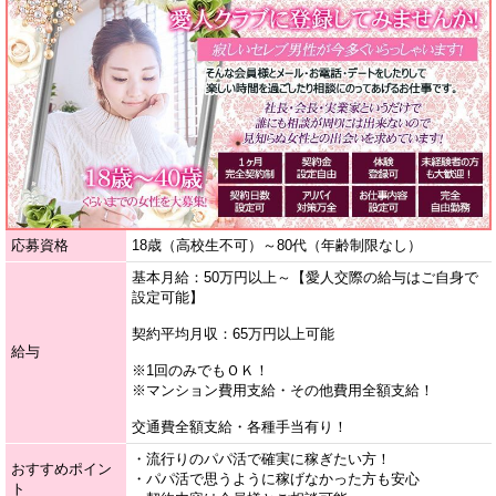
応募資格
18歳（高校生不可）～80代（年齢制限なし）
基本月給：50万円以上～【愛人交際の給与はご自身で
設定可能】
契約平均月収：65万円以上可能
給与
※1回のみでもＯＫ！
※マンション費用支給・その他費用全額支給！
交通費全額支給・各種手当有り！
・流行りのパパ活で確実に稼ぎたい方！
おすすめポイン
・パパ活で思うように稼げなかった方も安心
ト