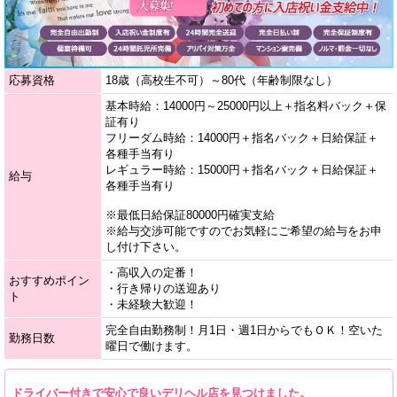
応募資格
18歳（高校生不可）～80代（年齢制限なし）
基本時給：14000円～25000円以上＋指名料バック＋保
証有り
フリーダム時給：14000円＋指名バック＋日給保証＋
各種手当有り
レギュラー時給：15000円＋指名バック＋日給保証＋
給与
各種手当有り
※最低日給保証80000円確実支給
※給与交渉可能ですのでお気軽にご希望の給与をお申
し付け下さい。
・高収入の定番！
おすすめポイン
・行き帰りの送迎あり
ト
・未経験大歓迎！
完全自由勤務制！月1日・週1日からでもＯＫ！空いた
勤務日数
曜日で働けます。
ドライバー付きで安心で良いデリヘル店を見つけました。