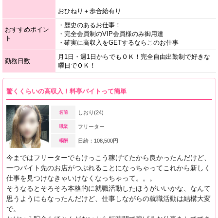
おひねり＋歩合給有り
・歴史のあるお仕事！
おすすめポイン
・完全会員制のVIP会員様のみ御用達
ト
・確実に高収入をGETするならこのお仕事
月1日・週1日からでもＯＫ！完全自由出勤制で好きな
勤務日数
曜日でＯＫ！
驚くくらいの高収入！料亭バイトって簡単
名前
しおり(24)
職業
フリーター
報酬
日給：108,500円
今まではフリーターでもけっこう稼げてたから良かったんだけど、
一つバイト先のお店がつぶれることになっちゃってこれから新しく
仕事を見つけなきゃいけなくなっちゃって。。。
そうなるとそろそろ本格的に就職活動したほうがいいかな、なんて
思うようにもなったんだけど、仕事しながらの就職活動は結構大変
で。