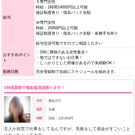
Ｓ専門女性
時給：1時間14000円以上可能
保証制度有り・指名バック全額
給与
Ｍ専門女性
時給：20000円以上可能
保証制度有り・指名バック全額・各種手当有り
給与交渉可能ですのでご相談ください
・SMに興味のある女性集合！
おすすめポイン
・他ではできないお仕事！
ト
・しっかりとした研修があるので未経験OK！
勤務日数
完全登録制で自由にスケジュールを組めます。
SM倶楽部で借金返済頑張ります！
名前
瀬名(27)
職業
主婦
報酬
日給：125,000円
主人が自営で仕事をしてるんですが、失敗をして借金がすごいこと