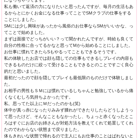
になっちゃってます。
私も働いて返済の力になりたいと思ったんですが、毎月の生活もあ
るからとにかくお金になる仕事ってことでSMクラブの仕事をする
ことにしました。
SMには少し興味があったから風俗のお仕事ならSMがいいかな、っ
てことで始めました。
まずは面接でどっちがいい？って聞かれたんですが、時給も良くて
自分の性格に合ってるかなと思ってMから始めることにしました。
お仕事に慣れてきたらSもやるってこともできるそうです。
私の体験したお店では顔も隠しての仕事もできるしプレイの内容も
できるものだけに絞って受けることもできるとのことですごく良心
的だと思いました。
最初だったので顔を隠してプレイも最低限のものだけで体験しまし
た。
お相手の男性もＳＭには慣れているしちゃんと勉強しているから痛
くなくむしろ気持ちよかったです。
私、思ってた以上にＭだったのかも(笑)
体中が真っ赤になったりみみず腫れができたりしたらどうしようっ
て思ったけど、そんなこともなかったし、ちょっと赤くなったとこ
ろはすぐにお店のお姉さんが対処方法を教えてくれて処置してくれ
たのでわからない状態まで戻りました。
体もきれいな状態で帰れるので主人にもお仕事のことはばれないと