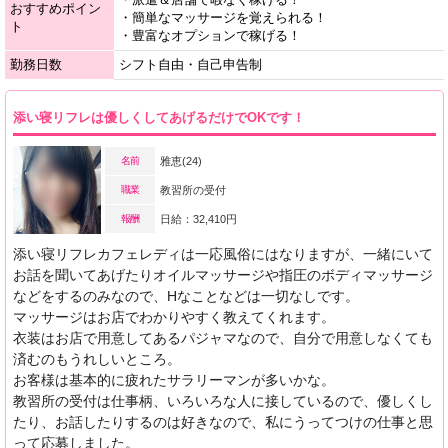
おすすめポイン
・簡単なマッサージを覚えられる！
ト
・豊富なオプションで稼げる！
勤務日数
シフト自由・自己申告制
添い寝リフレは優しくしてあげるだけでOKです！
名前
雅恵(24)
職業
教習所の受付
報酬
日給：32,410円
添い寝リフレカフェレディは一応風俗にはなりますが、一緒にいて
お話を聞いてあげたりオイルマッサージや指圧のボディマッサージ
などをするのみなので、Hなことなどは一切なしです。
マッサージはお店でわかりやすく教えてくれます。
衣装はお店で用意してあるパジャマなので、自分で用意しなくても
済むのもうれしいところ。
お客様は基本的に疲れたサラリーマンが多いかな。
教習所の受付は仕事柄、いろいろな人に接しているので、優しくし
たり、お話したりするのは好きなので、私にうってつけの仕事と思
って応募しました。