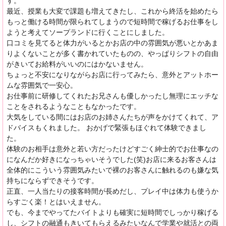
す。
最近、授業も大変で課題も増えてきたし、これから終活を始めたら
もっと働ける時間が限られてしまうので短時間で稼げるお仕事をし
ようと考えてソープランドに行くことにしました。
口コミを見てると体力がいるとかお店の中の雰囲気が悪いとかあま
りよくないことが多く書かれていたものの、やっぱりシフトの自由
がきいてお給料がいいのにはかないません。
ちょっと不安になりながらお店に行ってみたら、意外とアットホー
ムな雰囲気で一安心。
お仕事前に研修してくれたお兄さんも優しかったし無理にエッチな
ことをされるようなこともなかったです。
大気をしている間にはお店のお姉さんたちが声をかけてくれて、ア
ドバイスもくれました。 おかげで緊張もほぐれて体験できまし
た。
体験のお相手は意外と若い方だったけどすごく紳士的でお仕事なの
になんだか好きになっちゃいそうでした(笑)お店に来るお客さんは
全体的にこういう雰囲気みたいで裸のお客さんに触れるのも嫌な気
持ちにならずできそうです。
正直、一人当たりの接客時間が長めだし、プレイ中は体力も使うか
らすごく楽！とはいえません。
でも、今までやってたバイトよりも確実に短時間でしっかり稼げる
し、シフトの融通もきいてもらえるみたいなんで学業や就活との両