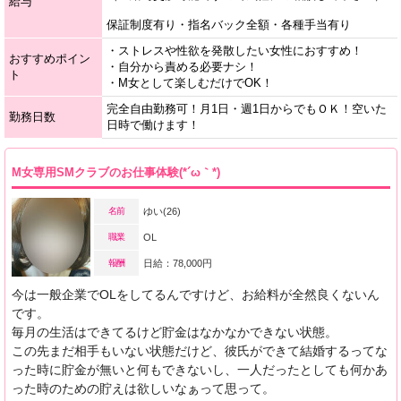
給与
保証制度有り・指名バック全額・各種手当有り
・ストレスや性欲を発散したい女性におすすめ！
おすすめポイン
・自分から責める必要ナシ！
ト
・M女として楽しむだけでOK！
完全自由勤務可！月1日・週1日からでもＯＫ！空いた
勤務日数
日時で働けます！
M女専用SMクラブのお仕事体験(*´ω｀*)
名前
ゆい(26)
職業
OL
報酬
日給：78,000円
今は一般企業でOLをしてるんですけど、お給料が全然良くないん
です。
毎月の生活はできてるけど貯金はなかなかできない状態。
この先まだ相手もいない状態だけど、彼氏ができて結婚するってな
った時に貯金が無いと何もできないし、一人だったとしても何かあ
った時のための貯えは欲しいなぁって思って。