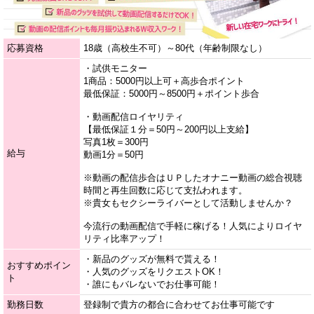
応募資格
18歳（高校生不可）～80代（年齢制限なし）
・試供モニター
1商品：5000円以上可＋高歩合ポイント
最低保証：5000円～8500円＋ポイント歩合
・動画配信ロイヤリティ
【最低保証１分＝50円～200円以上支給】
写真1枚＝300円
給与
動画1分＝50円
※動画の配信歩合はＵＰしたオナニー動画の総合視聴
時間と再生回数に応じて支払われます。
※貴女もセクシーライバーとして活動しませんか？
今流行の動画配信で手軽に稼げる！人気によりロイヤ
リティ比率アップ！
・新品のグッズが無料で貰える！
おすすめポイン
・人気のグッズをリクエストOK！
ト
・誰にもバレないでお仕事可能！
勤務日数
登録制で貴方の都合に合わせてお仕事可能です