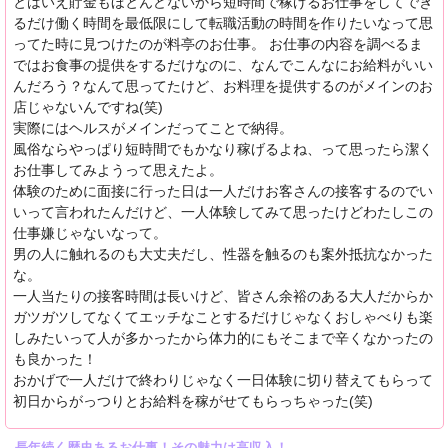
とはいえ貯金もほとんどないから短時間で稼げるお仕事をしてでき
るだけ働く時間を最低限にして転職活動の時間を作りたいなって思
ってた時に見つけたのが料亭のお仕事。 お仕事の内容を調べるま
ではお食事の提供をするだけなのに、なんでこんなにお給料がいい
んだろう？なんて思ってたけど、お料理を提供するのがメインのお
店じゃないんですね(笑)
実際にはヘルスがメインだってことで納得。
風俗ならやっぱり短時間でもかなり稼げるよね、って思ったら潔く
お仕事してみようって思えたよ。
体験のために面接に行った日は一人だけお客さんの接客するのでい
いって言われたんだけど、一人体験してみて思ったけどわたしこの
仕事嫌じゃないなって。
男の人に触れるのも大丈夫だし、性器を触るのも案外抵抗なかった
な。
一人当たりの接客時間は長いけど、皆さん余裕のある大人だからか
ガツガツしてなくてエッチなことするだけじゃなくおしゃべりも楽
しみたいって人が多かったから体力的にもそこまで辛くなかったの
も良かった！
おかげで一人だけで終わりじゃなく一日体験に切り替えてもらって
初日からがっつりとお給料を稼がせてもらっちゃった(笑)
長年続く歴史あるお仕事！その魅力は高収入！