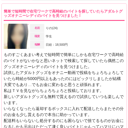
簡単で短時間で在宅ワークで高時給のバイトを探していたらアダルトグ
ッズオナニーレディのバイトを見つけました！
名前
りの(24)
職業
学生
報酬
日給：18,500円
ものすごくあまい考えで短時間で簡単にしかも在宅ワークで高時給
のバイトがないかなと思いネットで検索して探していたら偶然この
グッズオナニーレディのバイトを見つけました。
試供したアダルトグッズをオナニー動画で投稿をちょろちょろして
いたら時給が5000円以上もあったのにはビックリしましたが結構
大変でもあり…でもお金に変わると思うと頑張れます。
私はＴＶを見ながらちょろちょろと投稿しております。
新しいアダルトグッズも無料で貰えるので試供していつも楽しんで
います。
いらなくなったら返却するボックスに入れて配送したらまたその分
のお金も少し貰えるので本当に助かっています。
配送料もいらないし処分するのにも困らないで捨てるものがお金に
なるしかも元出はただって凄く良いバイトじゃんってハマりにハマ